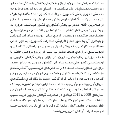
صادرات غیرنفتی به عنوان یکی از راهکارهای کاهش وابستگی به ذخایر
زیرزمینی تجدیدناپذیر یاد می‌کنند. در راستای نیل به این هدف با توجه
به نقش محوری بخش کشاورزی در اقتصاد کشور عمدة نگاه‌ها به طرف
آن جذب می‌شود. گیاهان دارویی با توجه به ارزش واحد بسیار بالا یکی
از مهم‌ترین اقلام صادراتی بخش کشاورزی کشور می‌باشد. امروزه به
جهت وجود برخی تفاوت‌های عمده اجتماعی و اقتصادی در میان جوامع
مختلف مصرف‌کننده و وسعت بازارهای جهانی، توسعه صادرات غیرنفتی
و پایداری آن به طور عام و افزایش صادرات کشاورزی به طور خاص
مستلزم به کارگیری یک روش اصولی و مدرن در راستای شناسایی و
اولویت‌بندی بازارهای هدف صادراتی است. از این‌رو پژوهش حاضر با
هدف ارزیابی رقابت‌پذیری ایران در بازار جهانی گیاهان دارویی و
اولویت‌بندی کشورهای هدف صادراتی گیاهان دارویی به انجام رسید.
برای این منظور ابتدا با استفاده از شاخص‌های مزیت‌نسبی آشکارشده و
مزیت‌نسبی آشکارشده متقارن رقابت‌پذیری ایران در بازارهای جهانی
گیاهان دارویی مورد ارزیابی قرار گرفت. سپس با بکارگیری تکنیک‌های
غربال‌گیری و تصمیم‌گیری چندشاخصه به اولویت‌بندی کشورهای هدف
صادراتی گیاهان دارویی پرداخته شد. نتایج نشان می‌دهد که ایران طی
سال‌های 2000 تا 2011 میلادی در صادرات گیاهان دارویی مزیت نسبی
داشته است. همچنین کشورهای امارات، عربستان، آمریکا، بریتانیا،
قطر، بوتسوانا، هلند، آلمان، دانمارک و کانادا دارای بالاترین اولویت جهت
انجام صادرات گیاهان دارویی می‌باشند.