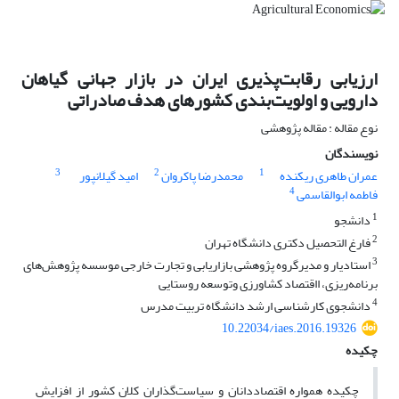
ارزیابی رقابت‌پذیری ایران در بازار جهانی گیاهان
دارویی و اولویت‌بندی کشورهای هدف صادراتی
نوع مقاله : مقاله پژوهشی
نویسندگان
3
2
1
عمران طاهری ریکنده
محمدرضا پاکروان
امید گیلانپور
4
فاطمه ابوالقاسمی
1
دانشجو
2
فارغ التحصیل دکتری دانشگاه تهران
3
استادیار و مدیرگروه پژوهشی بازاریابی و تجارت خارجی موسسه پژوهش‌های
برنامه‌ریزی، ااقتصاد کشاورزی وتوسعه روستایی
4
دانشجوی کارشناسی ارشد دانشگاه تربیت مدرس
10.22034/iaes.2016.19326
چکیده
چکیده همواره اقتصاددانان و سیاست‌گذاران کلان کشور از افزایش