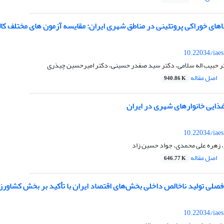
اهای خوراکی پروتئینی در مناطق شهری ایران: مقایسه آزمون های مختلف کال
10.22034/iae
 حبیب اله سلامی، دکتر سید صفدر حسینی، دکتر امیرحسین چیذری
اصل مقاله
940.86 K
ذایی خانوارهای شهری در ایران
10.22034/iae
، زهره علی محمدی، جواد حسین زاد
اصل مقاله
646.77 K
 فصلی تولید ناخالص داخلی بخش‌های اقتصاد ایران با تأکید بر بخش کشاورز
10.22034/iae