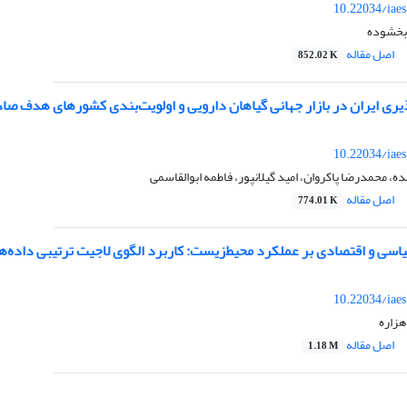
10.22034/iae
بخشوده
اصل مقاله
852.02 K
ذیری ایران در بازار جهانی گیاهان دارویی و اولویت‌بندی کشورهای هدف صا
10.22034/iae
ه، محمدرضا پاکروان، امید گیلانپور، فاطمه ابوالقاسمی
اصل مقاله
774.01 K
یاسی و اقتصادی بر عملکرد محیط‌زیست: کاربرد الگوی لاجیت ترتیبی داده‌ها
10.22034/iae
هزاره
اصل مقاله
1.18 M