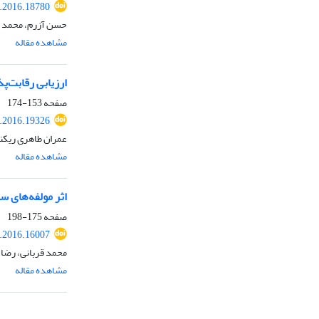
s.2016.18780
حسن آزرم، محمد 
مشاهده مقاله
ارزیابی رقابت‌پ
صفحه
153-174
s.2016.19326
عمران طاهری ریکند
مشاهده مقاله
اثر مولفه‌های س
صفحه
175-198
s.2016.16007
محمد قربانی، رضا 
مشاهده مقاله