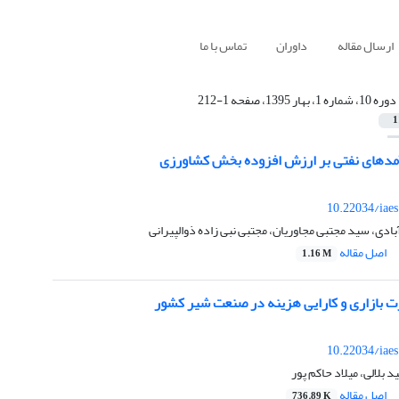
ارسال مقاله
داوران
تماس با ما
دوره 10، شماره 1، بهار 1395، صفحه 1-212
1
رآمدهای نفتی بر ارزش افزوده بخش کشاورزی
10.22034/iae
ادی، سید مجتبی مجاوریان، مجتبی نبی زاده ذوالپیرانی
اصل مقاله
1.16 M
ت بازاری و کارایی هزینه در صنعت شیر کشور
10.22034/iae
بلالی، میلاد حاکم پور
اصل مقاله
736.89 K