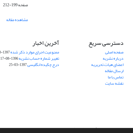
صفحه
199-212
مشاهده مقاله
دسترسی سریع
آخرین اخبار
صفحه اصلی
ممنوعیت اجرای موارد ذکر شده
1397-03-25
درباره نشریه
تغییر شماره حساب نشریه
1396-08-17
اعضای هیات تحریریه
درج چکیده انگلیسی
1397-03-25
ارسال مقاله
تماس با ما
نقشه سایت
سامانه مدیریت نشریات علمی.
طراحی و پیاده سازی از
سیناوب