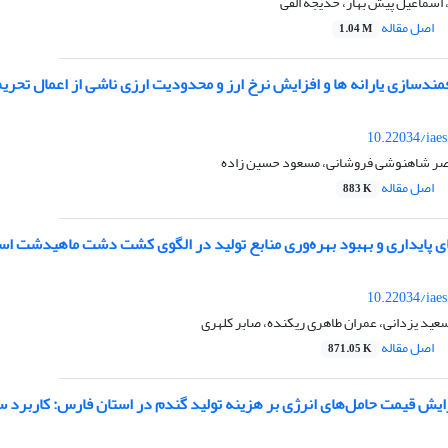
 اسماعیل پیش بهار، خدیجه الفی
اصل مقاله
1.04 M
ندسازی یارانه ‌ها و افزایش نرخ ارز و محدودیت ارزی ناشی از اعمال تحریم‌
10.22034/iae
ناصر شاهنوشی فروشانی، مسعود حسین زاده
اصل مقاله
883 K
 پایداری و بهبود بهره‌وری منابع تولید در الگوی کشت دشت ماهیدشت است
10.22034/iae
عید یزدانی، عمران طاهری ریکنده، صابر کلهری
اصل مقاله
871.05 K
ایش قیمت حامل‌های انرژی بر هزینه تولید گندم در استان فارس: کاربرد س