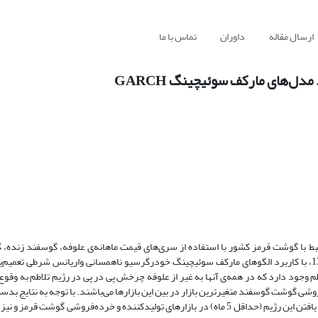
ارسال مقاله
داوران
تماس با ما
دل‌های مارکف سوئیچینگ GARCH
رتبط با گوشت قرمز کشور با استفاده از سری‌های قیمت ماهانه‌ی علوفه، گوسفند زنده، گ
گوشت گوسفند و گوشت گوساله در دوره زمانی فروردین 1371 تا اسفند 1392، با کاربرد الگو‌های مارکف سوئیچینگ خودرگرسیو ناهمسانی واریانس شر
 وجود دارد که در همه‌ی آنها به غیر از علوفه چرخش پی در پی در رژیم تلاطم به وقو
ه‌فروشی گوشت گوسفند متغیرترین بازار در بین این بازارها می‌باشند. با توجه به نتایج ب
دوره‌ی دوام رژیم پرتلاطم کمتر از دوره‌ی دوام رژیم کم‌تلاطم می‌باشد ولی ادامه یافتن این رژیم (حداقل 5 ماه) در بازارهای تولیدکننده و خرده‌