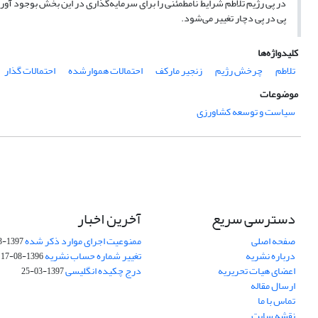
در پی رژیم تلاطم شرایط نامطمئنی را برای سرمایه‌گذاری در این بخش بوجود آور
پی در پی دچار تغییر می‌شود.
کلیدواژه‌ها
تلاطم
چرخش رژیم
زنجیر مارکف
احتمالات هموارشده
احتمالات گذار
موضوعات
سیاست و توسعه کشاورزی
دسترسی سریع
آخرین اخبار
صفحه اصلی
ممنوعیت اجرای موارد ذکر شده
1397-03-25
درباره نشریه
تغییر شماره حساب نشریه
1396-08-17
اعضای هیات تحریریه
درج چکیده انگلیسی
1397-03-25
ارسال مقاله
تماس با ما
نقشه سایت