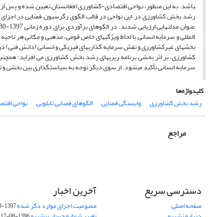
باشد. به این منظور، نواحی اقتصادی-کشاورزی افغانستان تعیین شده و پس از
المللی و سرمایه انسانی با لحاظ ویژگی­های خاص قومی، مذهبی و مکانی هر ناح
بخش­های غیرکشاورزی و نقش سرمایه ­گذاری­های فیزیکی و انسانی (دانش فنی) د
کشاورزی، بر اثر بخشی برنامه­ ریزی­های رشد بخش کشاورزی می ­افزاید؛ همچنی
سرمایه انسانی تأکید می­شود. از سوی دیگر توجه به سیاست­گذاری بین بخشی و ت
کلیدواژه‌ها
رشد بخش کشاورزی
وابستگی فضایی
الگوهای فضایی تابلویی
نواحی اقت
مراجع
دسترسی سریع
آخرین اخبار
صفحه اصلی
ممنوعیت اجرای موارد ذکر شده
1397-03-25
درباره نشریه
تغییر شماره حساب نشریه
1396-08-17