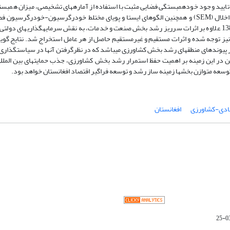
 تایید وجود خودهمبستگی فضایی مثبت با استفاده از آماره­های تشخیصی، میزان همبس
یه نیز توجه شده و اثرات مستقیم و غیرمستقیم حاصل از هر عامل استخراج شد. نتایج گو
ر پیوندهای منطقه­ای رشد بخش کشاورزی می­باشد که در نظرگرفتن آن­ها در سیاست­گذاری
ن در این زمینه بر اهمیت حفظ استمرار رشد بخش کشاورزی، جذب حمایت­های بین­ المللی
وسعه متوازن بخش­ها زمینه ­ساز رشد و توسعه فراگیر اقتصاد افغانستان خواهد بود.
صادی-کشاورزی
افغانستان