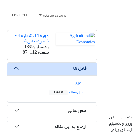
ورود به سامانه
ENGLISH
دوره 14، شماره 4 -
شماره پیاپی 4
زمستان 1399
صفحه
87-112
فایل ها
XML
اصل مقاله
1.04 M
هم رسانی
ود امنیت­غذایی در این
رزی و بخش­های
ارجاع به این مقاله
صنعت و خدمات به تفکیک نواحی اقتصادی–کشاورزی افغانستان برای بررسی چگونگی ارتباط این بخش با دیگر بخش­های اقتصادی با بهره­گیری از الگوهای فضایی تابلویی ایستا و پویا می­