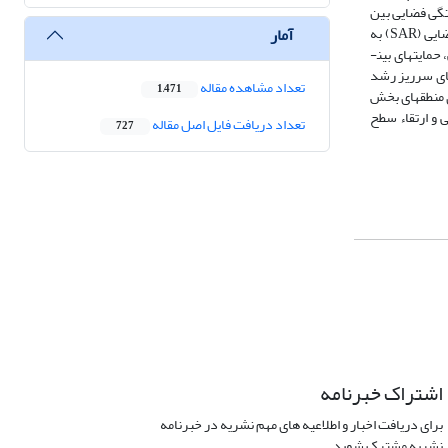
تگی فضایی بین
آمار
رشد بخش کشاورزی در این نواحی در قالب الگوی رگرسیون فضایی در اجزای اخلال (SEM) و همچنین الگوهای ایستا و پویای مختلط خودرگرسیون-خودرگرسیون فضایی (SAR) به
عنوان مدل­­نهایی ارزیابی شدند. در الگوهای برآوردی برای دوره زمانی 1397-1380 علاوه بر اثرات سرریز رشد بخش صنعت و خدمات، به نقش سرمایه­گذاری­های دولتی، حمایت­های بین­
یای سرریز رشد
تعداد مشاهده مقاله
1,471
 منطقه­ای بخش
 و ارتقاء سطح
تعداد دریافت فایل اصل مقاله
727
اشتراک خبرنامه
برای دریافت اخبار و اطلاعیه های مهم نشریه در خبرنامه
نشریه مشترک شوید.