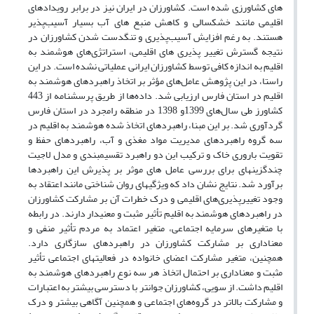
های کشاورزی شده است. کشاورزان در ایران نیز در برابر رویدادهای
اقلیمی مانند خشکسالی و کاهش منبع های آب بسیار آسیب‌پذیر
هستند. به رغم افزایش آسیب‌پذیری و تنگدست شدن کشاورزان در
نتیجه گسترش تغییر پذیری های اقلیمی، استراتژی‌های هوشمند به
اقلیم ​​به اندازه کافی توسط کشاورزان ایرانی عملیاتی نشده است. در این
راستا، در این پژوهش عامل‌های مؤثر بر اتخاذ راهبردهای هوشمند به
اقلیم در استان فارس ارزیابی شد. داده‌ها از طریق پرسشنامه از 443
کشاورز طی سال‌های 1399و 1398 در منطقه رامجرد در استان فارس
گرد‌آوری شد. بر این مبنا، راهبرد‌های اتخاذ شده هوشمند به اقلیم در
سه گروه راهبرد‌های مدیریت مواد مغذی و آب، راهبرد‌های حفظ و
تقویت باروری خاک و ترکیب این دو راهبرد تقسیم­بندی و مدل لاجیت
چندگزینه­ای برای بررسی عامل های موثر بر پذیرش این راهبرد­ها
برآورد شد. نتایج نشان داد که ویژگی­های روان شناختی مانند اعتقاد به
وجود تغییرپذیری‌های اقلیمی و درک خطرات آن بر مشارکت کشاورزان
در راهبرد‌های هوشمند به اقلیم تأثیر مثبت و معنی­دار دارند. در رابطه
با متغیرهای سرمایه اجتماعی، متغیر اعتماد به مردم تأثیر منفی و
معناداری بر مشارکت کشاورزان در راهبرد­های سازگاری دارد.
همچنین، متغیر مشارکت اعضای خانواده در فعالیت­های اجتماعی تأثیر
مثبت و معناداری بر احتمال اتخاذ هر سه نوع راهبرد‌های هوشمند به
اقلیم ​​داشت. از سویی، کشاورزان جوانتر با دسترسی بیشتر به اعتبارات
و مشارکت بالاتر در گروه‌های اجتماعی و همچنین آگاهی بیشتر و درک