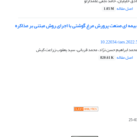
دق خلیلیان، حامد نجفی علمدارلو
اصل مقاله
1.05 M
یمه ای صنعت پرورش مرغ گوشتی با اجرای روش مبتنی بر مذاکره
10.22034/iaes.2022
 محمد ابراهیم حسن نژاد، محمد قربانی، سید یعقوب زراعت کیش
اصل مقاله
820.61 K