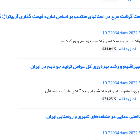
مت گوشت مرغ در استانهای منتخب بر اساس نظریه قیمت گذاری آربیتراژ: کا
10.22034/iaes.2022
ؤاد عشقی، حمید امیرنژاد، مسعود تقی پور کندسر
اصل مقاله
934.04 K
ییراقلیم و رشد بهره‌وری کل عوامل تولید جو دیم در ایران
10.22034/iaes.2022
ری، اعظم رضایی، فرهاد شیرانی بید آبادی، فرشید اشراقی
اصل مقاله
974.25 K
امنی غذایی در منطقه‌های شهری و روستایی ایران
10.22034/iaes.2022