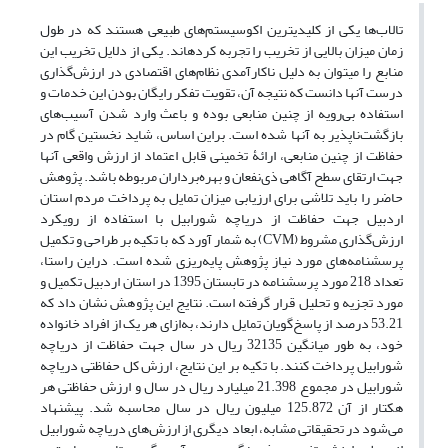
تالاب‌ها یکی از کلیدیترین اکوسیستم‌های طبیعی هستند که در طول
زمان میزان بالایی از تخریب را تجربه کرده‎اند. یکی از دلایل تخریب این
منابع را می‎توان به دلیل ناکارآمدی نظام‌های اقتصادی در ارزش‌گذاری
درست آنها دانست که نتیجه آن، تقویت تفکر رایگان بودن این خدمات و
استفاده بی‌رویه از چنین منابعی بوده و باعث وارد شدن آسیب‌های
بازگشت‌ناپذیر به آنها شده است. براین اساس، شاید نخستین گام در
حفاظت از چنین منابعی، ارائۀ تخمینی قابل اعتماد از ارزش واقعی آنها
جهت ارتقای سطح آگاهی ذی‌نفعان و بهره‌برداران مربوطه باشد. پژوهش
حاضر را باید تلاشی برای ارزیابی میزان تمایل به پرداخت مردم استان
اردبیل جهت حفاظت از دریاچه شورابیل با استفاده از رویکرد
ارزش‌گذاری مشروط (CVM) به شمار آورد که با تکیه بر طراحی و تکمیل
پرسشنامه‌های مورد نیاز پژوهش پایه‌ریزی شده است. دراین راستا،
تعداد 218 مورد پرسشنامه در تابستان 1395 در استان اردبیل تکمیل و
مورد تجزیه و تحلیل قرار گرفته است. نتایج این پژوهش نشان داد که
53.21 درصد از پاسخ‌گویان تمایل دارند، به‌ازای هر یک از افراد خانواده
خود، به طور میانگین 32135 ریال در سال جهت حفاظت از دریاچه
شورابیل پرداخت کنند. با تکیه بر این نتایج، ارزش کل حفاظتی دریاچه
شورابیل در مجموع 21.398 میلیارد ریال در سال و ارزش حفاظتی هر
هکتار از آن 125.872 میلیون ریال در سال محاسبه شد. پیشنهاد
می‌شود در تحقیقاتی مشابه، ابعاد دیگری از ارزش‌های دریاچه شورابیل