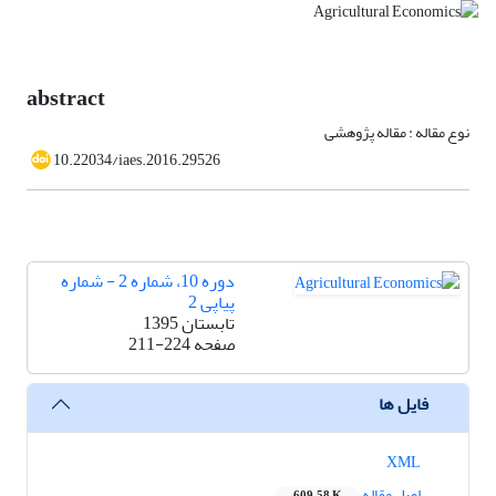
abstract
نوع مقاله : مقاله پژوهشی
10.22034/iaes.2016.29526
دوره 10، شماره 2 - شماره
پیاپی 2
تابستان 1395
صفحه
211-224
فایل ها
XML
اصل مقاله