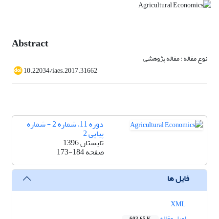
Abstract
نوع مقاله : مقاله پژوهشی
10.22034/iaes.2017.31662
دوره 11، شماره 2 - شماره
پیاپی 2
تابستان 1396
صفحه
173-184
فایل ها
XML
اصل مقاله