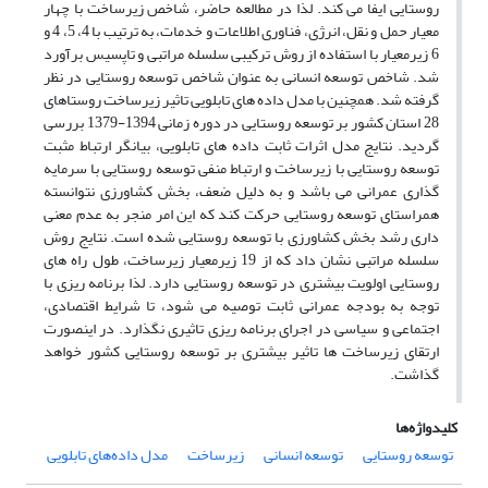
روستایی ایفا می کند. لذا در مطالعه حاضر، شاخص زیرساخت با چهار
معیار حمل و نقل، انرژی، فناوری اطلاعات و خدمات، به ترتیب با 4، 5، 4 و
6 زیرمعیار با استفاده از روش ترکیبی سلسله مراتبی و تاپسیس برآورد
شد. شاخص توسعه انسانی به عنوان شاخص توسعه روستایی در نظر
گرفته شد. همچنین با مدل داده های تابلویی تاثیر زیرساخت روستاهای
28 استان کشور بر توسعه روستایی در دوره زمانی 1394-1379 بررسی
گردید. نتایج مدل اثرات ثابت داده های تابلویی، بیانگر ارتباط مثبت
توسعه روستایی با زیرساخت و ارتباط منفی توسعه روستایی با سرمایه
گذاری عمرانی می باشد و به دلیل ضعف، بخش کشاورزی نتوانسته
همراستای توسعه روستایی حرکت کند که این امر منجر به عدم معنی
داری رشد بخش کشاورزی با توسعه روستایی شده است. نتایج روش
سلسله مراتبی نشان داد که از 19 زیرمعیار زیرساخت، طول راه های
روستایی اولویت بیشتری در توسعه روستایی دارد. لذا برنامه ریزی با
توجه به بودجه عمرانی ثابت توصیه می شود، تا شرایط اقتصادی،
اجتماعی و سیاسی در اجرای برنامه ریزی تاثیری نگذارد. در اینصورت
ارتقای زیرساخت ها تاثیر بیشتری بر توسعه روستایی کشور خواهد
گذاشت.
کلیدواژه‌ها
توسعه روستایی
توسعه انسانی
زیرساخت
مدل داده‌های تابلویی