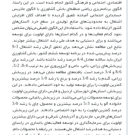
اقتصادی، اجتماعی و فرهنگی کشور انجام شده است. در این راستا،
الگوی برنامه‌ریزی ریاضی منطقه‌ای بخش کشاورزی با الگوی ماتریس
حسابداری اجتماعی آمیخته تلفیق گردیده تا اهداف کلان افزایش
اشتغال به محدودیت‌های منابع تولیدی در سطح خرد (استان‌های
کشور) ارتباط داده شود. با استفاده از این الگوی تلفیقی می‌توان مشخص
نمود کدام فعالیت‌ها و در کدام استان‌ها دارای اولویت برای توسعه
می‌باشند و برای دستیابی به هدف ملی رشد اشتغال بیشتر موثرند.
نتایج این مطالعه نشان می‌دهد برای تحقق آرمان رشد اشتغال 9/3
درصد پیش‌بینی شده در برنامه توسعه ششم کشور، بخش کشاورزی
ایران باید سالانه معادل 4/4 درصد رشد داشته باشد. این رشد برای
زیربخش‌های زراعی، باغی، دامی و آبزی‌پروری نیز به ترتیب 8/4، 3/2،
8/6 و 3/4 درصد است. یافته‌های مطالعه نشان می‌دهد در زیربخش
زراعی، گندم با رشد 3/8 درصد و برنج با رشد 1/0 درصد بیشترین و
کمترین اولویت را برای توسعه تولید به خود اختصاص داده‌اند. در این
زیربخش، استان‌های خوزستان، اردبیل و فارس دارای بیشترین اولویت
برای توسعه محصولات زراعی می‌باشند. در زیربخش باغبانی، محصولات
خانواده آلو با رشد 5/3 درصد بیشترین و محصول چای با رشد 3/0
درصد کمترین اولویت را به خود اختصاص داده‌اند. در این زیربخش،
استان‌های فارس، مازندران و آذربایجان شرقی و غربی دارای بیشترین
اولویت برای سرمایه‌گذاری در توسعه فعالیت‌های باغداری در راستای
دستیابی به هدف رشد اشتغال ملی هستند. در رابطه با محصولات دام،