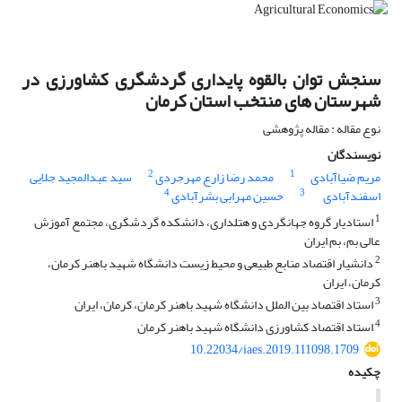
سنجش توان بالقوه پایداری گردشگری کشاورزی در
شهرستان های منتخب استان کرمان
نوع مقاله : مقاله پژوهشی
نویسندگان
2
1
مریم ضیاآبادی
محمد رضا زارع مهرجردی
سید عبدالمجید جلایی
4
3
اسفندآبادی
حسین مهرابی بشرآبادی
1
استادیار گروه جهانگردی و هتلداری، دانشکده گردشگری، مجتمع آموزش
عالی بم، بم ایران
2
دانشیار اقتصاد منابع طبیعی و محیط زیست دانشگاه شهید باهنر کرمان،
کرمان، ایران
3
استاد اقتصاد بین الملل دانشگاه شهید باهنر کرمان، کرمان، ایران
4
استاد اقتصاد کشاورزی دانشگاه شهید باهنر کرمان
10.22034/iaes.2019.111098.1709
چکیده