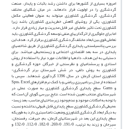
امروزه بسیاری از کشورها برای داشتن رشد باثبات و پایدار، صنعت
گردشگری را در اولویت قرار داده­اند. در میان شکل­های مختلف
گردشگری، گردشگری کشاورزی می­تواند به عنوان فعالیتی مکمل
کشاورزی، یکی از روش­های کاهش خطر­پذیری کشاورزان باشد زیرا
کشاورزی تحت تاثیر عامل­های غیر قابل مدیریت و مهار زیادی قرار دارد.
اما برای جلوگیری از اثر­­گذاری­های منفی توسعه گردشگری کشاورزی، باید
تعاملی قوی بین ابعاد مختلف گردشگری کشاورزی برقرار کرد. هدف این
بررسی پتانسیل­سنجی پایداری گردشگری کشاورزی از طریق شاخص­های
پایداری در سه بعد اقتصادی، اجتماعی و زیست­محیطی می­باشد. برای
دستیابی به این هدف، داده­ها و اطلاعات مورد نیاز با استفاده از روش
اسنادی و پرسشنامه­ای و نظرسنجی از خبرگان حوزه گردشگری و
کشاورزی به روش دلفی، در شش شهرستان برتر گردشگری-
کشاورزی استان کرمان در سال 1396 گرد­آوری شده­اند. سپس با
استفاده از مدل برنامه­ریزی ریاضی و با کمک نرم افزارهای Spss، Excel
و Gams سطح پایداری گردشگری کشاورزی به صورت عملی در
شهرستان­های منتخب تعیین شده است. نتایج بررسی گویای آن است که
با توجه به امکانات موجود و عدم وجود زیرساخت­های مناسب، بعد زیست­
محیطی گردشگری کشاورزی سطح پایداری قابل قبولی نداشته و نسبت
به دیگر ابعاد گردشگری کشاورزی وضعیت نامناسب­تری دارد به طوری­که
سطح پایداری این بعد در شهرستان­های کرمان، بم، جیرفت، رفسنجان،
سیرجان و زرند به ترتیب، 191/0، 269/0، 182/0، 112/0، 132/0 و