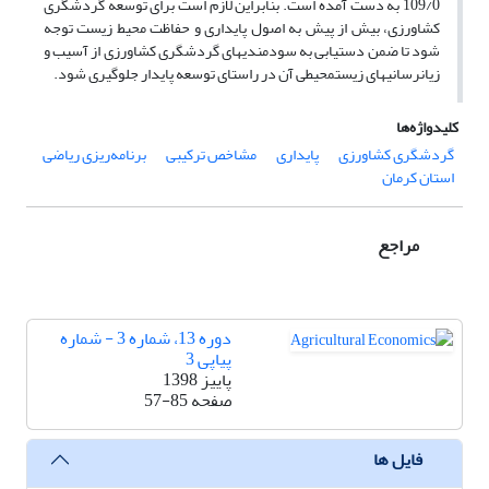
109/0 به دست آمده است. بنابراین لازم است برای توسعه گردشگری
کشاورزی، بیش از پیش به اصول پایداری و حفاظت محیط زیست توجه
شود تا ضمن دستیابی به سودمندی­های گردشگری کشاورزی از آسیب و
زیان­رسانی­های زیست­محیطی آن در راستای توسعه پایدار جلوگیری شود.
کلیدواژه‌ها
گردشگری کشاورزی
پایداری
مشاخص ترکیبی
برنامه‌ریزی ریاضی
استان کرمان
مراجع
دوره 13، شماره 3 - شماره
پیاپی 3
پاییز 1398
صفحه
57-85
فایل ها