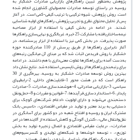
پژوهش به‌منظور تبیین راهکارهای بازاریابی صادرات خشکبار به
روسیه در راستای توسعه صادرات محصول­های کشاورزی انجام شده
است. روش پژوهش، شیوه ترکیبی با ترتیب کیفی-کمی است. در آغاز
پس از تحلیل محتوای نظری و تجربی پژوهش، راهکارهای اولیه شناسایی
شدند. در ادامه در بخش کیفی با استفاده از ابزار مصاحبه
نیمه‌ساختاریافته با مشارکت 25 خبره، غربالگری و نهایی‌سازی راهکارها
صورت پذیرفت. در بخش کمی نیز با استفاده از ابزار پرسشنامه، در
آغاز نابرابری راهکارها از طریق پرسش از 110 صادرکننده حوزه
خشکبار با روش فریدمن اثبات شد که بر مبنای آن میانگین رتبه‌های
به‌دست آمده برای راهکارها تفاوت معنی‌داری با هم داشتند. در ادامه
برای رتبه‌بندی راهکارها از روش تاپسیس استفاده شد. نتایج نشان داد
بهترین روش توسعه صادرات خشکبار به روسیه، بهره‌گیری از 30
راهکار است که در هشت محور 1-قابلیت‌های داخلی، 2-رابطه­های
سیاسی، 3-بازاریابی صادراتی، 4-هوشمندسازی صادرات، 5-صادرات
پایدار، 6-استانداردسازی فرآیندها، 7-قوانین و مقررات و 8-حمل‌ونقل
دسته‌بندی می‌شوند و دارای اولویت «ادغام شرکت‌های کوچک برای
دستیابی به برند معتبر و تولید در مقیاس اقتصادی»، «تاسیس بانک
مشترک ایران و روسیه و افتتاح شعبه در دو کشور برای آسانگری در
نقل‌وانتقال مالی»، «کنترل آلودگی و کاهش استفاده از آلاینده‌ها در امر
صادرات»، «رعایت مقیاس اقتصادی و اتصال زنجیره تولید به بخش
توزیع»، « توسعه خوشه‌‌ها و شبکه‌های تولیدی و کنسرسیوم‌‌های
صادراتی» و دیگر راهکارهای شناسایی شده در پژوهش هستند.