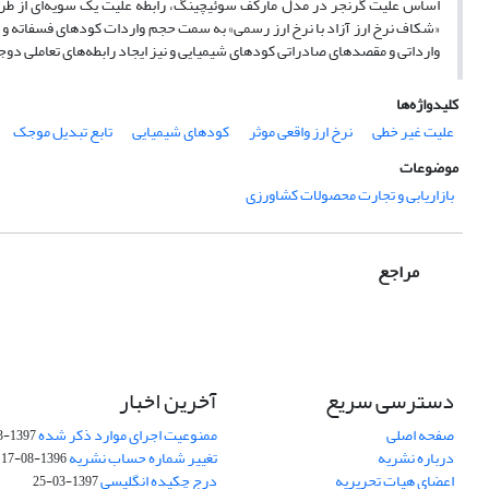
اساس علیت گرنجر در مدل مارکف سوئیچینگ، رابطه علیت یک سویه‌ای از طرف
«شکاف نرخ ارز آزاد با نرخ ارز رسمی» به سمت حجم واردات کودهای فسفاته و پت
وارداتی و مقصدهای صادراتی کودهای شیمیایی و نیز ایجاد رابطه‌های تعاملی دوج
کلیدواژه‌ها
علیت غیر خطی
نرخ ارز واقعی موثر
کودهای شیمیایی
تابع تبدیل موجک
موضوعات
بازاریابی و تجارت محصولات کشاورزی
مراجع
دسترسی سریع
آخرین اخبار
صفحه اصلی
ممنوعیت اجرای موارد ذکر شده
1397-03-25
درباره نشریه
تغییر شماره حساب نشریه
1396-08-17
اعضای هیات تحریریه
درج چکیده انگلیسی
1397-03-25