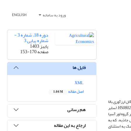
ورود به سامانه
ENGLISH
دوره 18، شماره 3 -
شماره پیاپی 3
پاییز 1403
صفحه
153-170
فایل ها
XML
اصل مقاله
1.04 M
 ارزآوری بالا
HS080
(سایر
هم رسانی
 گروه اور آسیا
 مورد بررسی از نوع پانل و برای دوره ۲۰۲۱ـ ۲۰۰۳ و بر اساس مدل جاذبه، که به
ارجاع به این مقاله
شک به استثنای