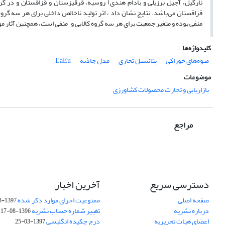
نارگیل، آجیل برزیلی و بادام هندی) روسیه، قرقیزستان و قزاقستان و در گرو
قزاقستان می‌باشد. نتایج نشان داد ، اثر تولید ناخالص داخلی برای هر سه گرو
منفی بوده و متغیر جمعیت برای هر سه گروه کالایی و منفی است، همچنین آثار موا
کلیدواژه‌ها
میوه‌های خوراکی
پتانسیل تجاری
مدل جاذبه
EaEu
موضوعات
بازاریابی و تجارت محصولات کشاورزی
مراجع
دسترسی سریع
آخرین اخبار
صفحه اصلی
ممنوعیت اجرای موارد ذکر شده
1397-03-25
درباره نشریه
تغییر شماره حساب نشریه
1396-08-17
اعضای هیات تحریریه
درج چکیده انگلیسی
1397-03-25