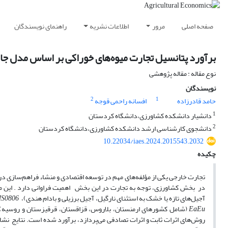
صفحه اصلی
مرور
اطلاعات نشریه
راهنمای نویسندگان
برآورد پتانسیل تجارت میوه‌های خوراکی بر اساس مدل جا
نوع مقاله : مقاله پژوهشی
نویسندگان
2
1
حامد قادرزاده
افسانه راحمی قوجه
1
دانشیار دانشکده کشاورزی،دانشگاه کردستان
2
دانشجوی کارشناسی ارشد دانشکده کشاورزی،دانشگاه کردستان
10.22034/iaes.2024.2015543.2032
چکیده
تجارت خارجی یکی از مؤلفه‌های مهم در توسعه اقتصادی و منشاء فراهم‌سازی درآم
در بخش کشاورزی، توجه به تجارت در این بخش اهمیت فراوانی دارد . این مط
آجیل‌های تازه یا خشک به استثنای نارگیل، آجیل برزیلی و بادام هندی)،
S0806
EaEu
روش‌های اثرات ثابت و اثرات تصادفی می‌پردازد، برآورد شده است. نتایج نشان