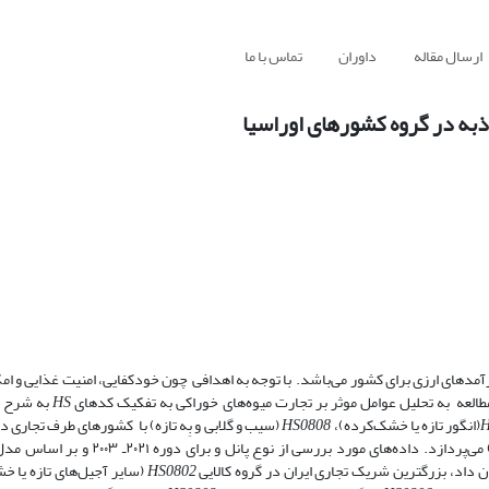
ارسال مقاله
داوران
تماس با ما
ذبه در گروه کشورهای اوراسیا
دهای ارزی برای کشور می‌باشد. با توجه به اهدافی چون خودکفایی، امنیت غذایی و امکان
العه به تحلیل عوامل موثر بر تجارت میوه‌های خوراکی به تفکیک کدهای
HS
به شرح
2
H
(انگور تازه یا خشک‌کرده)،
HS0808
(سیب و گلابی و بِه تازه) با کشورهای طرف تجاری در
(شامل کشورهای ارمنستان، بلاروس، قزاقستان، قرقیزستان و روسیه) می‌پردازد. داده‌های
 داد، بزرگترین شریک تجاری ایران در گروه کالایی
HS0802
(سایر آجیل‌های تازه یا خ