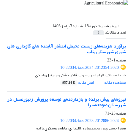
دوره و شماره:
دوره 18، شماره 3، پاییز 1403
تعداد مقالات:
6
برآورد هزینه‌های زیست محیطی انتشار آلاینده های گاوداری های
شیری شهرستان بناب
صفحه
1-23
10.22034/iaes.2024.2012354.2020
باب اله حیاتی، الهام امیر رسولی، قادر دشتی، جبرئیل واحدی
مشاهده مقاله
اصل مقاله
957.14 K
نیروهای پیش برنده‌ و بازدارنده‌ی توسعه پرورش زنبورعسل در
شهرستان صومعه‌سرا
صفحه
25-71
10.22034/iaes.2023.2012886.2024
صغرا حسنی پور، محمدصادق اللهیاری، فاطمه عسکری بزایه