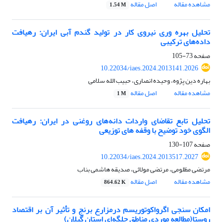
مشاهده مقاله
اصل مقاله
1.54 M
تحلیل بهره وری نیروی کار در تولید گندم آبی ایران: رهیافت
داده‌های ترکیبی
صفحه
73-105
10.22034/iaes.2024.2013141.2026
بهاره دین پژوه، وحیده انصاری، حبیب الله سلامی
مشاهده مقاله
اصل مقاله
1 M
تحلیل تابع تقاضای واردات دانه‌های روغنی در ایران: رهیافت
الگوی خود توضیح با وقفه های توزیعی
صفحه
107-130
10.22034/iaes.2024.2013517.2027
مرتضی مظلومی، مرتضی مولائی، صدیقه هاشمی بناب
مشاهده مقاله
اصل مقاله
864.62 K
امکان سنجی اگرواکوتوریسم درمزارع برنج و تأثیر آن بر اقتصاد
روستا(مطالعه موردی مناطق جلگه‌ای استان گیلان)