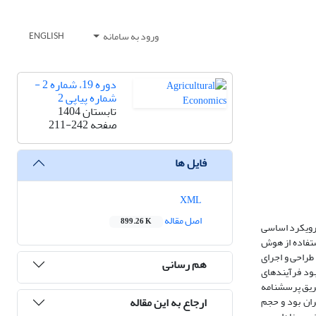
ورود به سامانه
ENGLISH
دوره 19، شماره 2 -
شماره پیاپی 2
تابستان 1404
صفحه
211-242
فایل ها
XML
اصل مقاله
899.26 K
 رویکرد اساسی
استفاده از هوش
 طراحی و اجرای
هم رسانی
هبود فرآیندهای
طریق پرسشنامه
ارجاع به این مقاله
ران بود و حجم