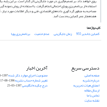
روی خواهد داد، بر تصمیم‌گیری در مورد جایگزینی اثر گذار است. بر این پایه، ی
مصاحبه به منظور گرد‌آوری داده‌های اقتصادی، فنی و دیگر اطلاعات مورد نیاز
هفدهم از عمر کمباین به‌دست آمد.
کلیدواژه‌ها
کمباین جاندیر 955
زمان جایگزینی
عدم حتمیت
برنامه‌ریزی پویا
دسترسی سریع
آخرین اخبار
صفحه اصلی
ممنوعیت اجرای موارد ذکر شده
1397-03-25
درباره نشریه
تغییر شماره حساب نشریه
1396-08-17
اعضای هیات تحریریه
درج چکیده انگلیسی
1397-03-25
ارسال مقاله
تماس با ما
نقشه سایت