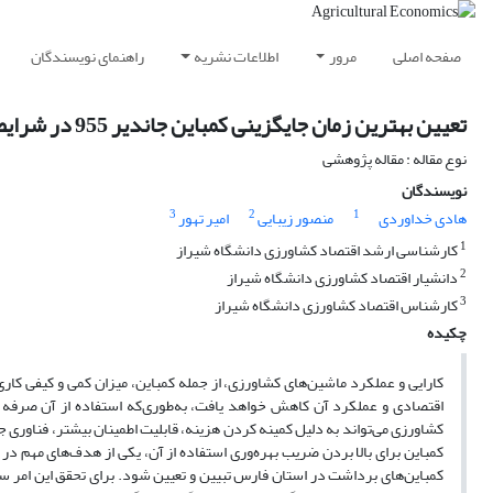
صفحه اصلی
مرور
اطلاعات نشریه
راهنمای نویسندگان
تعیین بهترین زمان جایگزینی کمباین جاندیر 955 در شرایط عدم حتمیت، با استفاده از روش برنامه‌ریزی پویای احتمالی
نوع مقاله : مقاله پژوهشی
نویسندگان
3
2
1
هادی خداوردی
منصور زیبایی
امیر تهور
1
کارشناسی ارشد اقتصاد کشاورزی دانشگاه شیراز
2
دانشیار اقتصاد کشاورزی دانشگاه شیراز
3
کارشناس اقتصاد کشاورزی دانشگاه شیراز
چکیده
کارایی و عملکرد ماشین‌های کشاورزی، از جمله کمباین، میزان کمی و کیفی کا
اقتصادی و عملکرد آن کاهش خواهد یافت، به‌طوری‌که استفاده از آن صرفه 
کشاورزی می‌تواند به دلیل کمینه کردن هزینه، قابلیت اطمینان بیشتر، فناوری ج
کمباین برای بالا بردن ضریب بهره‌وری استفاده از آن، یکی از هدف‌های مهم د
کمباین‌های برداشت در استان فارس تبیین و تعیین شود. برای تحقق این امر 