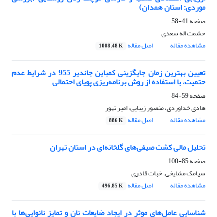
موردی: استان همدان)
صفحه
41-58
حشمت اله سعدی
مشاهده مقاله
اصل مقاله
1008.48 K
تعیین بهترین زمان جایگزینی کمباین جاندیر 955 در شرایط عدم
حتمیت، با استفاده از روش برنامه‌ریزی پویای احتمالی
صفحه
59-84
هادی خداوردی، منصور زیبایی، امیر تهور
مشاهده مقاله
اصل مقاله
886 K
تحلیل مالی کشت صیفی‌های گلخانه‌ای در استان تهران
صفحه
85-100
سیامک مشایخی، خبات قادری
مشاهده مقاله
اصل مقاله
496.85 K
شناسایی عامل‌های موثر در ایجاد ضایعات نان و تمایز نانوایی‌ها با