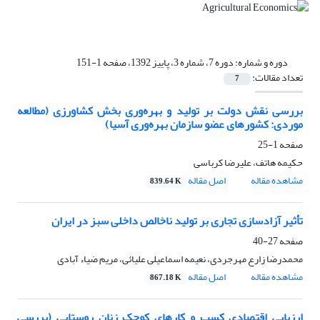
دوره و شماره:
دوره 7، شماره 3، پاییز 1392، صفحه 1-151
تعداد مقالات:
7
بررسی نقش دولت بر تولید و بهره‌وری بخش کشاورزی (مطالعه
موردی: کشورهای عضو سازمان بهره‌وری آسیا)
صفحه
1-25
حکیمه هاتف، علیرضا کرباسی
مشاهده مقاله
اصل مقاله
839.64 K
تأثیر آزادسازی تجاری بر تولید ناخالص داخلی سبز در ایران
صفحه
27-40
محمدرضا زارع مهرجردی، نعیمه اسماعیلی علیائی، مریم ضیاء آبادی
مشاهده مقاله
اصل مقاله
867.18 K
ارزیابی اقتصادی کسب و کارهای کوچک زنان روستایی (بررسی