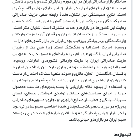
ساختار بازار صادراتی ایران در این دوره رقابتی‌تر شده و با وجود کاهش
مزیت، همچنان خرمای ایران در بازار جهانی دارای توان رقابت‌پذیری
است. نتایج همبستگی نیز نشان‌دهندۀ رابطۀ منفی مزیت صادراتی
صادرکنندگان برتر، پاکستان، فرانسه و آلمان با ایران است که به معنی
رقابت این کشورها در بازارهای هدف مشترک است. شایان ذکر است،
بررسی همبستگی مزیت صادراتی ایران و رقیبان آن با مزیت وارداتی
واردکنندگان برتر بیانگر بی‌رقیب بودن ایران در بازار کشورهای امارات،
روسیه، امریکا، استرالیا و هنگ‌کنگ است. زیرا هیچ یک از رقیبان
صادراتی ایران با کشورهای نام برده رابطه‌ای همسو ندارند. همچنین
مزیت صادراتی ایران با مزیت وارداتی کشورهای امارات، روسیه،
استرالیا و نیوزیلند رابطه مثبت و معنی‌داری دارد. این رابطه بین ایران با
پاکستان، انگلستان، آلمان، مالزی و سوئد منفی است که احتمال از دست
دادن این بازارها برای ایران را نشان می‌دهد. لذا، پیشنهاد می‌شود ایران
با استفاده از بهبود نظام بازاریابی با بسته‌بندی‌های مناسب محصول
خرما و اجرای سیاست‌های حمایتی تولیدی (پوشش بیمه‌ای، اعطای
تسهیلات بانکی و حمایت از صنایع فراوری) و تجاری (مشوق‌های صادراتی
به‌ویژه در مورد محصولات بسته‌بندی شده) مناسب سهم صادراتی خود
را در بازار جهانی پایدار کرده و با یافتن بازارهای جدید در پی توسعه
سهم ایران در بازارهای جهانی باشد.
کلیدواژه‌ها