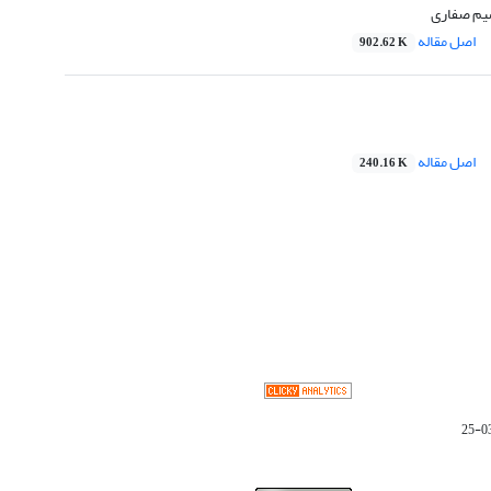
یم صفاری
اصل مقاله
902.62 K
اصل مقاله
240.16 K