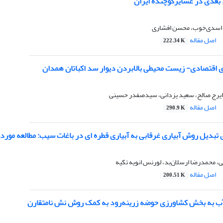
 بعدی در عشایرکوچنده ایران
اسدی‌خوب، محسن افشاری
اصل مقاله
222.34 K
ای اقتصادی- زیست محیطی بالابردن دیوار سد اکباتان همدان
ایرج صالح، سعید یزدانی، سیدصفدر حسینی
اصل مقاله
290.9 K
 تبدیل روش آبیاری غرقابی به آبیاری قطره ای در باغات سیب: مطالعه مور
 محمدرضا ارسلان‌بد، لورنس انویه تکیه
اصل مقاله
200.51 K
ب به بخش کشاورزی حوضه زرینه‌رود به کمک روش نش نامتقارن