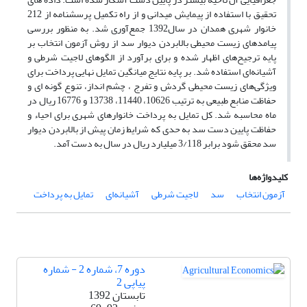
تحقیق با استفاده از پیمایش میدانی و از راه تکمیل پرسشنامه از 212
خانوار شهری همدان در سال1392 جمع‌آوری شد. به منظور بررسی
پیامدهای زیست محیطی بالابردن دیوار سد از روش آزمون انتخاب بر
پایه ترجیح‌های اظهار شده و برای برآورد از الگوهای لاجیت شرطی و
آشیانه‌ای استفاده شد. بر پایه نتایج میانگین تمایل نهایی پرداخت برای
ویژگی‌های زیست محیطی گردش و تفرج ، چشم انداز، تنوع گونه ای و
حفاظت منابع طبیعی به ترتیب 10626، 11440، 13738 و 16776 ریال در
ماه محاسبه شد. کل تمایل به پرداخت خانوارهای شهری برای احیاء و
حفاظت پایین دست سد به حدی که شرایط زمان پیش از بالابردن دیوار
سد محقق شود برابر 3/118 میلیارد ریال در سال به دست آمد.
کلیدواژه‌ها
آزمون انتخاب
سد
لاجیت شرطی
آشیانه‌ای
تمایل به پرداخت
دوره 7، شماره 2 - شماره
پیاپی 2
تابستان 1392