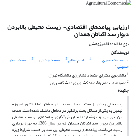
ارزیابی پیامدهای اقتصادی- زیست محیطی بالابردن
دیوار سد اکباتان همدان
نوع مقاله : مقاله پژوهشی
نویسندگان
2
2
1
علی‌محمد جعفری
ایرج صالح
سعید یزدانی
سیدصفدر
2
حسینی
1
دانشجوی دکترای اقتصاد کشاورزی دانشگاه تهران
2
عضو هیئت علمی اقتصاد کشاورزی دانشگاه تهران
چکیده
پیامدهای زیانبار زیست محیطی سدها در بیشتر نقاط کشور امروزه
تبدیل به یکی از مسائل بحث برانگیز در محافل مختلف شده است. هدف
این بررسی و نوشتارمقاله ارزش‌گذاری پیامدهای زیست محیطی
بالابردن دیوار سد اکباتان همدان که در سال 1386 به بهره برداری
رسید می‌باشد. پیامدهای زیست محیطی این سد بر حسب شرایط ویژه
جغرافیایی آن ناحیه بیشتر در پایین دست آشکار شده است. داده های