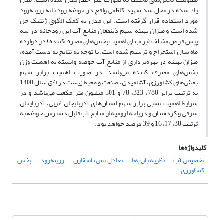
یاد شده در محل سد شهید کاظمی واقع در حوضه رودخانه زرینه‌رود
مورد استفاده قرار گرفته است. این مدل به کمک الگوی ژنتیک حل
شده است و میزان بهینه سهم ذینفعان منابع آب این رودخانه در سه
پیش فرض مختلف (بر مبنای اهمیت بخش‌های مصرف‌کننده) در دوازده
ماه سال استخراج و ترسیم شده است. با توجه به نتایج به دست آمده،
میزان بهینه در بهره‌برداری از منابع آب حوضه وابسته به اهمیت وزن
بخش‌های مصرف کننده می‌باشد. در صورت اهمیت برابر سهم
بخش‌های کشاورزی، آشامیدن، صنعت و محیط زیست در افق سال 1400
به ترتیب برابر 780، 323، 78 و 501 میلیون متر مکعب می‌باشد و در
شرایط اهمیت نسبی برابر سهم استان‌های آذربایجان غربی، آذربایجان
شرقی و کردستان و دریاچه ارومیه از منابع آب قابل دسترس حوضه به
ترتیب 38، 17، 16 و 39 درصد خواهد بود.
کلیدواژه‌ها
تخصیص آب
نظریه بازی‌ها
تعادل نش نامتقارن
زرینه‌رود
بخش
کشاورزی