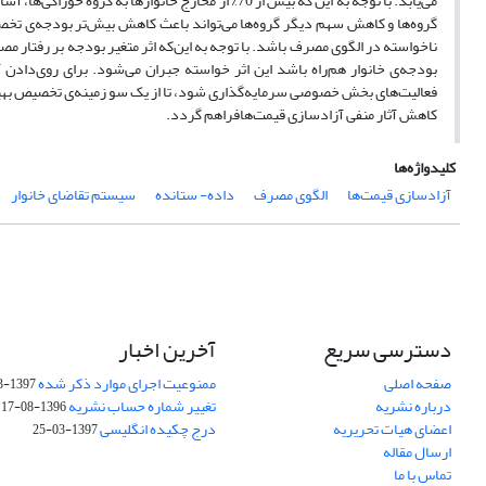
می‌یابد. با توجه به این که بیش از 70% از مخارج خان
گروه‌ها و کاهش سهم دیگر گروه‌ها می‌تواند باعث کاهش بیش‌تر بودجه‌ی تخصی
ناخواسته در الگوی مصرف باشد. با توجه به این‌که اثر متغیر بودجه بر رفتار م
بودجه‌ی خانوار هم‌راه باشد این اثر خواسته جبران می‌شود. برای روی‌دادن
فعالیت‌های بخش خصوصی سرمایه‌گذاری شود، تا از یک سو زمینه‌ی تخصیص بهینه
کاهش آثار منفی آزادسازی قیمت‌هافراهم گردد.
کلیدواژه‌ها
آزادسازی قیمت‌ها
الگوی مصرف
داده- ستانده
سیستم تقاضای خانوار
دسترسی سریع
آخرین اخبار
صفحه اصلی
ممنوعیت اجرای موارد ذکر شده
1397-03-25
درباره نشریه
تغییر شماره حساب نشریه
1396-08-17
اعضای هیات تحریریه
درج چکیده انگلیسی
1397-03-25
ارسال مقاله
تماس با ما