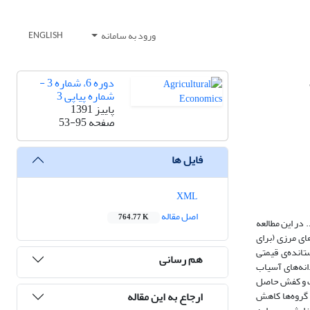
ورود به سامانه
ENGLISH
دوره 6، شماره 3 -
شماره پیاپی 3
پاییز 1391
صفحه
53-95
فایل ها
XML
اصل مقاله
764.77 K
. در این مطالعه
ای مرزی (برای
 الگوی داده – ستانده‌ی قیمتی
هم رسانی
انه‌های آسیاب
اک و کفش حاصل
ارجاع به این مقاله
 گروه‌ها کاهش