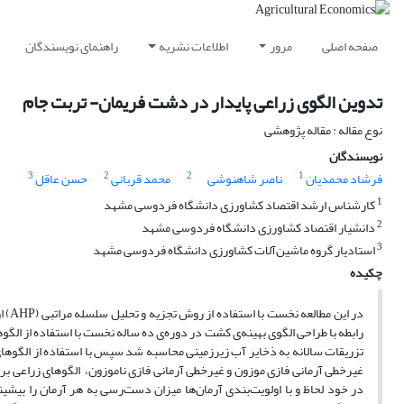
صفحه اصلی
مرور
اطلاعات نشریه
راهنمای نویسندگان
تدوین الگوی زراعی پایدار در دشت فریمان- تربت جام
نوع مقاله : مقاله پژوهشی
نویسندگان
3
2
2
1
فرشاد محمدیان
ناصر شاهنوشی
محمد قربانی
حسن عاقل
1
کارشناس ارشد اقتصاد کشاورزی دانشگاه فردوسی مشهد
2
دانشیار اقتصاد کشاورزی دانشگاه فردوسی مشهد
3
استادیار گروه ماشین‌آلات کشاورزی دانشگاه فردوسی مشهد
چکیده
در ا
تزریقات سالانه به ذخایر آب زیرزمینی محاسبه شد سپس با استفاده از الگوهای 
غیرخطی آرمانی فازی موزون و غیرخطی آرمانی فازی ناموزون، الگوهای زراعی برای
در خود لحاظ و با اولویت‌بندی آرمان‌ها میزان دست‌رسی به هر آرمان را بیشی