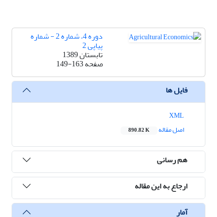
دوره 4، شماره 2 - شماره
پیاپی 2
تابستان 1389
صفحه
149-163
فایل ها
XML
اصل مقاله
890.82 K
هم رسانی
ارجاع به این مقاله
آمار