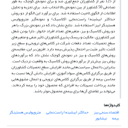
از 125 نفر از کشاورزان جمع‌آوری شد و برای نمونه‌ی کوچک، به طور
تصادفی 50 کشاورز از بین نمونه‌ی بالا انتخاب شد. برای تجزیه و تحلیل
اطلاعات از الگوی لاجیت استفاده شد. برای برآورد این الگو از دو روش
حداکثر (بیشینه) راست‌نمایی (کلاسیک) و نمونه‌گیر متروپولیس
هستینگز (بیز) استفاده شد. نتایج نشان داد که در نمونه‌ی بزرگ، با هر
دو روش کلاسیک و بیز، متغیرهای تعداد افراد خانوار، دارا بودن شغل
غیر کشاورزی، مالکیت و ریسک پذیری کشاورزان تاثیر منفی و متغیرهای
سطح تحصیلات، تعداد دفعات شرکت در کلاس‌های ترویجی و سطح زیر
کشت، تاثیر مثبت بر احتمال پذیرش بیمه دارد. افزون بر این، مقایسه‌ی
روش‌های کلاسیک و بیز در نمونه‌ی کوچک نشان داد که برآوردهای
روش بیز بیش‌تر از برآوردهای روش کلاسیک به واقعیت نزدیک است.
بنابراین با اعمال سیاست‌هایی مانند افزایش سطح تحصیلات کشاورزان
از طریق برگزاری کلاس‌های سوادآموزی، افزایش دانش آن‌ها نسبت به
محاسن بیمه از طریق برگزاری کلاس‌های ترویجی و اعمال مشوق‌هایی
مانند پرداخت تسهیلات به افرادی که محصول خود را بیمه کرده‌اند،
می‌تواند بر تقاضای آن‌ها برای بیمه‌ی محصول موثر باشد.
کلیدواژه‌ها
اقتصادسنجی بیز
حداکثر (بیشینه) راست‌نمایی
متروپولیس هستینگز
بیمه
نیشابور