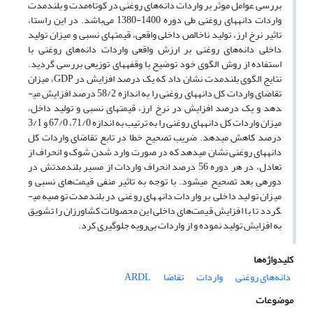
بررسی عوامل موثر بر واردات دانه‌های روغنی در کوتاه‌مدت و بلندمدت
واردات دانه­های روغنی طی دوره 1400-1380 می‌باشد. در این راستا،
تاثیر نرخ ارز، تولید ناخالص داخلی واقعی، قیمت­های نسبی و میزان تولید
داخلی دانه‌های روغنی بر ارزش واقعی واردات دانه‌های روغنی با
استفاده از روش الگوی خود توضیح با وقفه­های توزیعی بررسی گردید.
نتایج الگوی بلندمدت نشان داد که یک درصد افزایش در GDP، میزان
تقاضای واردات کل دانه­های روغنی را به اندازه 58/2 درصد افزایش می­
دهد و یک درصد افزایش در نرخ ارز، قیمت­های نسبی و تولید داخل،
میزان واردات کل دانه­های روغنی را به ترتیب به اندازه 71/0، 67/0 و 3/1
درصد کاهش می­دهد. ضریب تصحیح خطا در تابع تقاضای واردات کل
دانه­های روغنی نشان می­دهد که در صورت وارد شدن شوک و انحراف از
تعادل، در هر دوره 56 درصد انحراف واردات از مسیر بلندمدتش در
دوره­ی بعد تصحیح می­شود. با توجه به تاثیر منفی قیمت‌های نسبی و
میزان تولید داخلی بر واردات دانه­های روغنی در بلندمدت توصیه می­
گردد تا با افزایش قیمت‌های داخلی این محصولات کشاورزان را تشویق
به افزایش تولید نموده و از واردات بی‌رویه جلوگیری کرد.
کلیدواژه‌ها
دانه‌های روغنی
واردات
تقاضا
ARDL
موضوعات