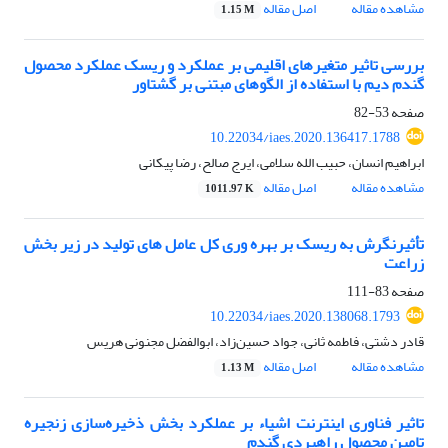
مشاهده مقاله
اصل مقاله
1.15 M
بررسی تاثیر متغیرهای اقلیمی بر عملکرد و ریسک عملکرد محصول
گندم دیم با استفاده از الگوهای مبتنی بر گشتاور
صفحه
53-82
10.22034/iaes.2020.136417.1788
ابراهیم انسان، حبیب الله سلامی، ایرج صالح، رضا پیکانی
مشاهده مقاله
اصل مقاله
1011.97 K
تأثیرنگرش به ریسک بر بهره وری کل عامل های تولید در زیر بخش
زراعت
صفحه
83-111
10.22034/iaes.2020.138068.1793
قادر دشتی، فاطمه ثانی، جواد حسین‌زاد، ابوالفضل مجنونی هریس
مشاهده مقاله
اصل مقاله
1.13 M
تاثیر فناوری اینترنت اشیاء بر عملکرد بخش ذخیره‌سازی زنجیره
تامین محصول راهبردی گندم