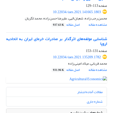
صفحه
113-129
10.22034/iaes.2021.141665.1803
محسن رجب زاده، شعبان الهی، علیرضا حسن زاده، محمد لگزیان
مشاهده مقاله
اصل مقاله
937.63 K
شناسایی مولفه‌های اثرگذار بر صادرات خرمای ایران به اتحادیه
اروپا
صفحه
131-153
10.22034/iaes.2021.135209.1782
محمد قربانی، میلاد امینی زاده
مشاهده مقاله
اصل مقاله
931.96 K
مقالات آماده انتشار
شماره جاری
شماره‌های پیشین نشریه