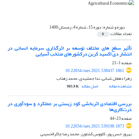
دوره و شماره:
دوره 15، شماره 4، زمستان 1400
تعداد مقالات:
6
تأثیر سطح های مختلف توسعه بر اثرگذاری سرمایه انسانی در
انتشار دی اکسید کربن درکشورهای منتخب آسیایی
صفحه
1-21
10.22034/iaes.2021.538437.1861
زهرا دهقان شبانی، ندا جمشیدی، محمد زهتاب
مشاهده مقاله
اصل مقاله
905.9 K
بررسی اقتصادی اثربخشی کود زیستی بر عملکرد و سودآوری در
ذرت‌کاری‌ها
صفحه
23-44
10.22034/iaes.2021.539198.1873
بهروز حسن پور، کاووس کشاورز، محمد رضا چاکرالحسینی