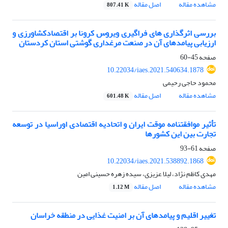
مشاهده مقاله
اصل مقاله
807.41 K
بررسی اثرگذاری های فراگیری ویروس کرونا بر اقتصادکشاورزی و
ارزیابی پیامدهای آن در صنعت مرغداری گوشتی استان کردستان
صفحه
45-60
10.22034/iaes.2021.540634.1878
محمود حاجی رحیمی
مشاهده مقاله
اصل مقاله
601.48 K
تأثیر موافقت‏نامه موقت ایران و اتحادیه اقتصادی اوراسیا در توسعه
تجارت بین این کشورها
صفحه
61-93
10.22034/iaes.2021.538892.1868
مهدی کاظم نژاد، لیلا عزیزی، سیده زهره حسینی امین
مشاهده مقاله
اصل مقاله
1.12 M
تغییر اقلیم و پیامدهای آن بر امنیت غذایی در منطقه خراسان