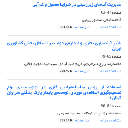
مدیریت آب‌های زیرزمینی در شرایط معمول و کم‌آبی
صفحه
47-63
فاطمه فتحی، منصور زیبایی
مشاهده مقاله
اصل مقاله
304.44 K
تاثیر آزادسازی تجاری و اندازه‌ی دولت بر اشتغال بخش کشاورزی
ایران
صفحه
65-79
محمدرضا زارع مهرجردی، مریم ضیاءآبادی، سید عبدالمجید جلائی
مشاهده مقاله
اصل مقاله
279.97 K
استفاده از روش سلسله‌مراتبی فازی در اولویت‌بندی نوع
تصمیم‌گیری (مطالعه‌ی موردی: توسعه‌ی پایدار پارک جنگلی سراوان
گیلان)
صفحه
81-96
سمیه شیرزادی لسکوکلایه، محمود صبوحی
مشاهده مقاله
اصل مقاله
275.14 K