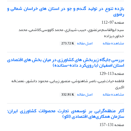
بازده تنوع در تولید گندم و جو در استان های خراسان شمالی و
رضوی
صفحه
97-112
سید ابوالقاسم مرتضوی، حبیب شهبازی، محمد کاووسی کلاشمی، محمد
خداوردیزاده
مشاهده مقاله
اصل مقاله
273.72 K
بررسی جایگاه زیربخش های کشاورزی در میان بخش های اقتصادی
استان اصفهان (با روی‌کرد داده-ستانده)
صفحه
113-129
فاطمه حیات‌غیبی، ناصر شاهنوشی، منصور زیبایی، محمود دانشور، نعمت‌اله
اکبری
مشاهده مقاله
اصل مقاله
332.91 K
آثار منطقه‌گرایی بر توسعه‌ی تجارت محصولات کشاورزی ایران:
سازمان همکاری‌های اقتصادی (اکو)
صفحه
131-157