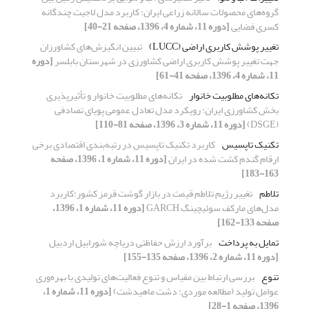
گروه‌های محصولات سالانه زراعی ایران: کاربرد مدل لاجیت چندگانه
کسری فضایی
[دوره 11، شماره 4، 1396، صفحه 21-40]
تغییر پوشش کاربری اراضی (LUCC)
تبیین انگیزش‌های کشاورزان
جهت تغییر پوشش کاربری اراضی کشاورزی در شهرستان بابلسر
[دوره
11، شماره 4، 1396، صفحه 41-61]
تکانه‌های مطلوبیت خانوار
تکانه‌های مطلوبیت خانوار و تأثیرپذیری
بخش کشاورزی ایران: رویکرد مدل تعادل عمومی پویای تصادفی
(DSGE)
[دوره 11، شماره 3، 1396، صفحه 81-110]
تکنیک تاپسیس
کاربرد تکنیک تاپسیس در رتبه‌بندی اقتصادی برخی
ارقام گندم کشت‌ شده در ایران
[دوره 11، شماره 1، 1396، صفحه
163-183]
تلاطم
تغییر رژیم تلاطم قیمت در بازار گوشت قرمز کشور:کاربرد
مدل‌های مارکف سوئیچینگ GARCH
[دوره 11، شماره 1، 1396،
صفحه 133-162]
تمایل به پرداخت
برآورد ارزش حفاظتی دریاچه شورابیل اردبیل
[دوره 11، شماره 2، 1396، صفحه 135-155]
تنوع
بررسی ارتباط بین مقیاس و تنوع فعالیت‌های تولیدی با بهره‌وری
عوامل تولید (مطالعه موردی: دشت ماهیدشت)
[دوره 11، شماره 1،
1396، صفحه 1-28]