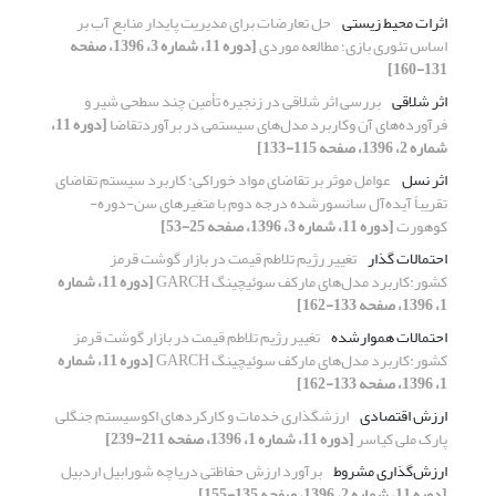
اثرات محیط زیستی
حل تعارضات برای مدیریت پایدار منابع آب بر
اساس تئوری بازی؛ مطالعه موردی
[دوره 11، شماره 3، 1396، صفحه
131-160]
اثر شلاقی
بررسی اثر شلاقی در زنجیره تأمین چند سطحی شیر و
فرآورده‌های آن وکاربرد مدل‌های سیستمی در برآوردتقاضا
[دوره 11،
شماره 2، 1396، صفحه 115-133]
اثر نسل
عوامل موثر بر تقاضای مواد خوراکی: کاربرد سیستم تقاضای
تقریباً آیده‌آل سانسورشده درجه دوم با متغیرهای سن-دوره-
کوهورت
[دوره 11، شماره 3، 1396، صفحه 25-53]
احتمالات گذار
تغییر رژیم تلاطم قیمت در بازار گوشت قرمز
کشور:کاربرد مدل‌های مارکف سوئیچینگ GARCH
[دوره 11، شماره
1، 1396، صفحه 133-162]
احتمالات هموارشده
تغییر رژیم تلاطم قیمت در بازار گوشت قرمز
کشور:کاربرد مدل‌های مارکف سوئیچینگ GARCH
[دوره 11، شماره
1، 1396، صفحه 133-162]
ارزش اقتصادی
ارزشگذاری خدمات و کارکردهای اکوسیستم جنگلی
پارک ملی کیاسر
[دوره 11، شماره 1، 1396، صفحه 211-239]
ارزش‌گذاری مشروط
برآورد ارزش حفاظتی دریاچه شورابیل اردبیل
[دوره 11، شماره 2، 1396، صفحه 135-155]