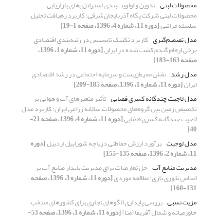
محصولات لبنی
تدوین و اولویت‌بندی استراتژی‌های بازاریابی
محصولات لبنی شرکت پگاه آذربایجان‌شرقی: کاربرد رهیافت تحلیل
سلسله مراتبی
[دوره 11، شماره 4، 1396، صفحه 1-19]
مدل‌ تصمیم‌گیری
کاربرد تکنیک تاپسیس در رتبه‌بندی اقتصادی
برخی ارقام گندم کشت‌ شده در ایران
[دوره 11، شماره 1، 1396،
صفحه 163-183]
مدل رشد
نقش محیط‌زیست و سرمایه اجتماعی در رشد اقتصادی
ایران
[دوره 11، شماره 1، 1396، صفحه 185-209]
مدل لاجیت چندگانه کسری فضایی
تأثیر متغیرهای آب و هوایی بر
تخصیص زمین بین گروه‌های محصولات سالانه زراعی ایران: کاربرد مدل
لاجیت چندگانه کسری فضایی
[دوره 11، شماره 4، 1396، صفحه 21-
40]
مدل لوجیت
برآورد ارزش حفاظتی دریاچه شورابیل اردبیل
[دوره
11، شماره 2، 1396، صفحه 135-155]
مدیریت منابع آب
حل تعارضات برای مدیریت پایدار منابع آب بر
اساس تئوری بازی؛ مطالعه موردی
[دوره 11، شماره 3، 1396، صفحه
131-160]
مزیت نسبی
بررسی پایداری الگوهای تجاری برای کشورهای منتخب
خاورمیانه و شمال آفریقا (منا)
[دوره 11، شماره 1، 1396، صفحه 53-