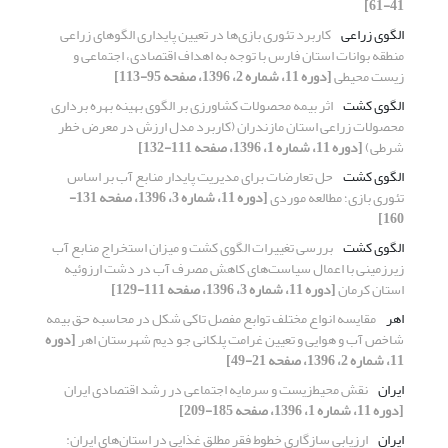
41-61]
الگوی زراعی
کاربرد تئوری بازی‌ها در تعیین پایداری الگوهای زراعی
منطقه بوانات استان فارس با توجه به اهداف اقتصادی، اجتماعی و
زیست محیطی
[دوره 11، شماره 2، 1396، صفحه 95-113]
الگوی کشت
اثر بیمه محصولات کشاورزی بر الگوی بهینه بهره برداری
محصولات زراعی استان مازندران (کاربرد مدل ارزش در معرض خطر
شرطی)
[دوره 11، شماره 1، 1396، صفحه 111-132]
الگوی کشت
حل تعارضات برای مدیریت پایدار منابع آب بر اساس
تئوری بازی؛ مطالعه موردی
[دوره 11، شماره 3، 1396، صفحه 131-
160]
الگوی کشت
بررسی تغییرات الگوی کشت و میزان استخراج منابع آب
زیرزمینی با اعمال سیاست‌های کاهش مصرف آب در دشت ارزوئیه
استان کرمان
[دوره 11، شماره 3، 1396، صفحه 111-129]
اهر
مقایسه انواع مختلف توابع مفصل تاکی شکل در محاسبه حق بیمه
شاخص آب و هوایی و تعیین غرامت پلکانی جو دیم شهرستان اهر
[دوره
11، شماره 2، 1396، صفحه 21-49]
ایران
نقش محیط‌زیست و سرمایه اجتماعی در رشد اقتصادی ایران
[دوره 11، شماره 1، 1396، صفحه 185-209]
ایران
ارزیابی سازگاری خطوط فقر مطلق غذایی در استان‌های ایران: