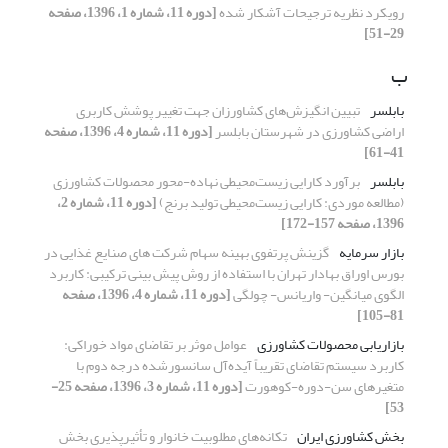
رویکرد نظریه ترجیحات آشکار شده
[دوره 11، شماره 1، 1396، صفحه
29-51]
ب
بابلسر
تبیین انگیزش‌های کشاورزان جهت تغییر پوشش کاربری
اراضی کشاورزی در شهرستان بابلسر
[دوره 11، شماره 4، 1396، صفحه
41-61]
بابلسر
برآورد کارایی زیست‌محیطی نهاده-‌محور محصولات کشاورزی
(مطالعه موردی: کارایی زیست‌محیطی تولید برنج)
[دوره 11، شماره 2،
1396، صفحه 157-172]
بازار سرمایه
گزینش پرتفوی بهینه سهام شرکت های صنایع غذایی در
بورس اوراق بهادار تهران با استفاده از روش پیش بینی ترکیبی: کاربرد
الگوی میانگین- واریانس- چولگی
[دوره 11، شماره 4، 1396، صفحه
81-105]
بازاریابی محصولات کشاورزی
عوامل موثر بر تقاضای مواد خوراکی:
کاربرد سیستم تقاضای تقریباً آیده‌آل سانسورشده درجه دوم با
متغیرهای سن-دوره-کوهورت
[دوره 11، شماره 3، 1396، صفحه 25-
53]
بخش کشاورزی ایران
تکانه‌های مطلوبیت خانوار و تأثیرپذیری بخش