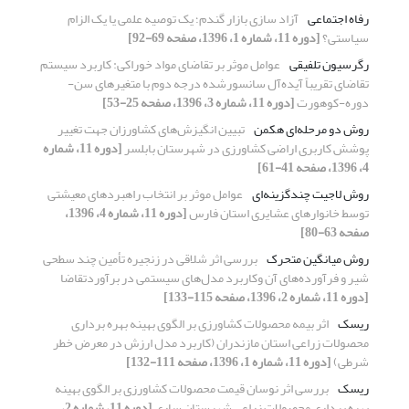
رفاه اجتماعی
آزاد سازی بازار گندم؛ یک توصیه علمی یا یک الزام
سیاستی؟
[دوره 11، شماره 1، 1396، صفحه 69-92]
رگرسیون تلفیقی
عوامل موثر بر تقاضای مواد خوراکی: کاربرد سیستم
تقاضای تقریباً آیده‌آل سانسورشده درجه دوم با متغیرهای سن-
دوره-کوهورت
[دوره 11، شماره 3، 1396، صفحه 25-53]
روش دو مرحله‌ای هکمن
تبیین انگیزش‌های کشاورزان جهت تغییر
پوشش کاربری اراضی کشاورزی در شهرستان بابلسر
[دوره 11، شماره
4، 1396، صفحه 41-61]
روش لاجیت چندگزینه‌ای
عوامل موثر بر انتخاب راهبردهای معیشتی
توسط خانوارهای عشایری استان فارس
[دوره 11، شماره 4، 1396،
صفحه 63-80]
روش میانگین متحرک
بررسی اثر شلاقی در زنجیره تأمین چند سطحی
شیر و فرآورده‌های آن وکاربرد مدل‌های سیستمی در برآوردتقاضا
[دوره 11، شماره 2، 1396، صفحه 115-133]
ریسک
اثر بیمه محصولات کشاورزی بر الگوی بهینه بهره برداری
محصولات زراعی استان مازندران (کاربرد مدل ارزش در معرض خطر
شرطی)
[دوره 11، شماره 1، 1396، صفحه 111-132]
ریسک
بررسی اثر نوسان قیمت محصولات کشاورزی بر الگوی بهینه
بهره برداری محصولات زراعی شهرستان ساری
[دوره 11، شماره 2،