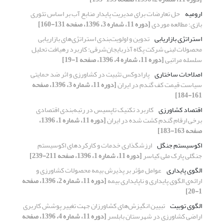
ارومیه
حل تعارضات برای مدیریت پایدار منابع آب بر اساس تئوری
بازی؛ مطالعه موردی
[دوره 11، شماره 3، 1396، صفحه 131-160]
استراتژی بازاریابی
تدوین و اولویت‌بندی استراتژی‌های بازاریابی
محصولات لبنی شرکت پگاه آذربایجان‌شرقی: کاربرد رهیافت تحلیل
سلسله مراتبی
[دوره 11، شماره 4، 1396، صفحه 1-19]
اصلاحات ساختاری
پارادوکس تثبیت در کشاورزی و اثر ضد حمایتی
سیاست قیمت کف گندم در ایران
[دوره 11، شماره 3، 1396، صفحه
161-184]
اقتصاد کشاورزی
کاربرد تکنیک تاپسیس در رتبه‌بندی اقتصادی
برخی ارقام گندم کشت‌ شده در ایران
[دوره 11، شماره 1، 1396،
صفحه 163-183]
اکوسیستم جنگل
ارزشگذاری خدمات و کارکردهای اکوسیستم
جنگلی پارک ملی کیاسر
[دوره 11، شماره 1، 1396، صفحه 211-239]
الگوی پایداری
عوامل مؤثر بر پذیرش بیمه محصولات کشاورزی و
ارائه‌ی الگوی پایداری و ناپایداری بیمه
[دوره 11، شماره 2، 1396، صفحه
1-20]
الگوی توبیت
تبیین انگیزش‌های کشاورزان جهت تغییر پوشش کاربری
اراضی کشاورزی در شهرستان بابلسر
[دوره 11، شماره 4، 1396، صفحه