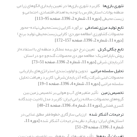
تئوری بازی‌ها
کاربرد تئوری بازی‌ها در تعیین پایداری الگوهای زراعی
منطقه بوانات استان فارس با توجه به اهداف اقتصادی، اجتماعی و
زیست محیطی
[دوره 11، شماره 2، 1396، صفحه 95-113]
تابع تولید مرزی تصادفی
برآورد کارایی زیست‌محیطی نهاده-‌محور
محصولات کشاورزی (مطالعه موردی: کارایی زیست‌محیطی تولید برنج)
[دوره 11، شماره 2، 1396، صفحه 157-172]
تابع چگالی کرنل
تعیین نرخ حق بیمه عملکرد منطقه‏ ای با استفاده از
روش ناپارامتریک: مطالعه موردی محصولات گندم و جو در استان
آذربایجان شرقی
[دوره 11، شماره 2، 1396، صفحه 51-73]
تحلیل سلسله مراتبی
تدوین و اولویت‌بندی استراتژی‌های بازاریابی
محصولات لبنی شرکت پگاه آذربایجان‌شرقی: کاربرد رهیافت تحلیل
سلسله مراتبی
[دوره 11، شماره 4، 1396، صفحه 1-19]
تخصیص زمین
تأثیر متغیرهای آب و هوایی بر تخصیص زمین بین
گروه‌های محصولات سالانه زراعی ایران: کاربرد مدل لاجیت چندگانه
کسری فضایی
[دوره 11، شماره 4، 1396، صفحه 21-40]
ترجیحات آشکار شده
ارزیابی سازگاری خطوط فقر مطلق غذایی در
استان‌های ایران: رویکرد نظریه ترجیحات آشکار شده
[دوره 11،
شماره 1، 1396، صفحه 29-51]
تغییرات آب و هوا
تأثیر متغیرهای آب و هوایی بر تخصیص زمین بین