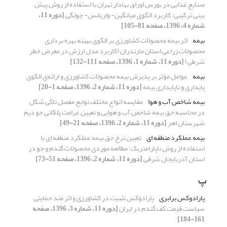
صنایع غذایی در بورس اوراق بهادار تهران با استفاده از روش پیش
بینی ترکیبی: کاربرد الگوی میانگین- واریانس- چولگی
[دوره 11،
شماره 4، 1396، صفحه 81-105]
بیمه
اثر بیمه محصولات کشاورزی بر الگوی بهینه بهره برداری
محصولات زراعی استان مازندران (کاربرد مدل ارزش در معرض خطر
شرطی)
[دوره 11، شماره 1، 1396، صفحه 111-132]
بیمه
عوامل مؤثر بر پذیرش بیمه محصولات کشاورزی و ارائه‌ی الگوی
پایداری و ناپایداری بیمه
[دوره 11، شماره 2، 1396، صفحه 1-20]
بیمه شاخص آب و هوا
مقایسه انواع مختلف توابع مفصل تاکی شکل
در محاسبه حق بیمه شاخص آب و هوایی و تعیین غرامت پلکانی جو دیم
شهرستان اهر
[دوره 11، شماره 2، 1396، صفحه 21-49]
بیمه عملکرد منطقه ‏ای
تعیین نرخ حق بیمه عملکرد منطقه‏ ای با
استفاده از روش ناپارامتریک: مطالعه موردی محصولات گندم و جو در
استان آذربایجان شرقی
[دوره 11، شماره 2، 1396، صفحه 51-73]
پ
پارادوکس برابری
پارادوکس تثبیت در کشاورزی و اثر ضد حمایتی
سیاست قیمت کف گندم در ایران
[دوره 11، شماره 3، 1396، صفحه
161-184]