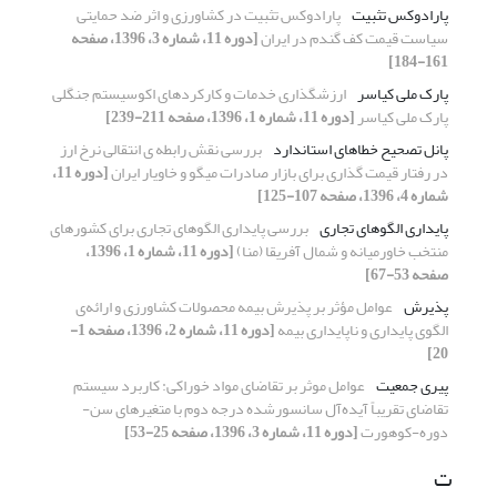
پارادوکس تثبیت
پارادوکس تثبیت در کشاورزی و اثر ضد حمایتی
سیاست قیمت کف گندم در ایران
[دوره 11، شماره 3، 1396، صفحه
161-184]
پارک ملی کیاسر
ارزشگذاری خدمات و کارکردهای اکوسیستم جنگلی
پارک ملی کیاسر
[دوره 11، شماره 1، 1396، صفحه 211-239]
پانل تصحیح خطاهای استاندارد
بررسی نقش رابطه ی انتقالی نرخ ارز
در رفتار قیمت گذاری برای بازار صادرات میگو و خاویار ایران
[دوره 11،
شماره 4، 1396، صفحه 107-125]
پایداری الگوهای تجاری
بررسی پایداری الگوهای تجاری برای کشورهای
منتخب خاورمیانه و شمال آفریقا (منا)
[دوره 11، شماره 1، 1396،
صفحه 53-67]
پذیرش
عوامل مؤثر بر پذیرش بیمه محصولات کشاورزی و ارائه‌ی
الگوی پایداری و ناپایداری بیمه
[دوره 11، شماره 2، 1396، صفحه 1-
20]
پیری جمعیت
عوامل موثر بر تقاضای مواد خوراکی: کاربرد سیستم
تقاضای تقریباً آیده‌آل سانسورشده درجه دوم با متغیرهای سن-
دوره-کوهورت
[دوره 11، شماره 3، 1396، صفحه 25-53]
ت