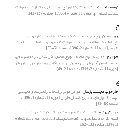
توسعه تجارت
رشد بخش کشاورزی و میل نهایی به تجارت محصولات
منتخب کشاورزی
[دوره 11، شماره 4، 1396، صفحه 127-141]
ج
جو
تعیین نرخ حق بیمه عملکرد منطقه‏ ای با استفاده از روش
ناپارامتریک: مطالعه موردی محصولات گندم و جو در استان آذربایجان
شرقی
[دوره 11، شماره 2، 1396، صفحه 51-73]
جو دیم
مقایسه انواع مختلف توابع مفصل تاکی شکل در محاسبه حق
بیمه شاخص آب و هوایی و تعیین غرامت پلکانی جو دیم شهرستان اهر
[دوره 11، شماره 2، 1396، صفحه 21-49]
چ
چارچوب معیشت پایدار
عوامل موثر بر انتخاب راهبردهای معیشتی
توسط خانوارهای عشایری استان فارس
[دوره 11، شماره 4، 1396،
صفحه 63-80]
چرخش رژیم
تغییر رژیم تلاطم قیمت در بازار گوشت قرمز
کشور:کاربرد مدل‌های مارکف سوئیچینگ GARCH
[دوره 11، شماره
1، 1396، صفحه 133-162]