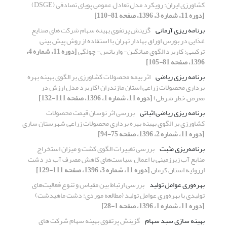
کشاورزی ایران: رویکرد مدل تعادل عمومی پویای تصادفی (DSGE)
[دوره 11، شماره 3، 1396، صفحه 81-110]
برنامه ریزی آرمانی
گزینش پرتفوی بهینه سهام شرکت های صنایع
غذایی در بورس اوراق بهادار تهران با استفاده از روش پیش بینی
ترکیبی: کاربرد الگوی میانگین- واریانس- چولگی
[دوره 11، شماره 4،
1396، صفحه 81-105]
برنامه ریزی ریاضی
اثر بیمه محصولات کشاورزی بر الگوی بهینه بهره
برداری محصولات زراعی استان مازندران (کاربرد مدل ارزش در
معرض خطر شرطی)
[دوره 11، شماره 1، 1396، صفحه 111-132]
برنامه ریزی ریاضی اثباتی
بررسی اثر نوسان قیمت محصولات
کشاورزی بر الگوی بهینه بهره برداری محصولات زراعی شهرستان ساری
[دوره 11، شماره 2، 1396، صفحه 75-94]
برنامه‌ریزی مثبت
بررسی تغییرات الگوی کشت و میزان استخراج
منابع آب زیرزمینی با اعمال سیاست‌های کاهش مصرف آب در دشت
ارزوئیه استان کرمان
[دوره 11، شماره 3، 1396، صفحه 111-129]
بهره‌وری عوامل تولید
بررسی ارتباط بین مقیاس و تنوع فعالیت‌های
تولیدی با بهره‌وری عوامل تولید (مطالعه موردی: دشت ماهیدشت)
[دوره 11، شماره 1، 1396، صفحه 1-28]
بهینه سازی سبد سهام
گزینش پرتفوی بهینه سهام شرکت های