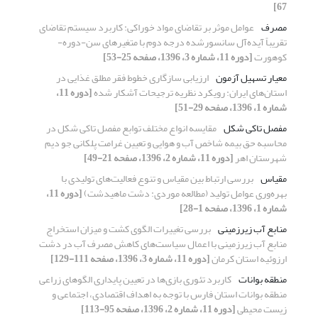
67]
مصرف
عوامل موثر بر تقاضای مواد خوراکی: کاربرد سیستم تقاضای
تقریباً آیده‌آل سانسورشده درجه دوم با متغیرهای سن-دوره-
کوهورت
[دوره 11، شماره 3، 1396، صفحه 25-53]
معیار تسهیل آزمون
ارزیابی سازگاری خطوط فقر مطلق غذایی در
استان‌های ایران: رویکرد نظریه ترجیحات آشکار شده
[دوره 11،
شماره 1، 1396، صفحه 29-51]
مفصل تاکی شکل
مقایسه انواع مختلف توابع مفصل تاکی شکل در
محاسبه حق بیمه شاخص آب و هوایی و تعیین غرامت پلکانی جو دیم
شهرستان اهر
[دوره 11، شماره 2، 1396، صفحه 21-49]
مقیاس
بررسی ارتباط بین مقیاس و تنوع فعالیت‌های تولیدی با
بهره‌وری عوامل تولید (مطالعه موردی: دشت ماهیدشت)
[دوره 11،
شماره 1، 1396، صفحه 1-28]
منابع آب زیرزمینی
بررسی تغییرات الگوی کشت و میزان استخراج
منابع آب زیرزمینی با اعمال سیاست‌های کاهش مصرف آب در دشت
ارزوئیه استان کرمان
[دوره 11، شماره 3، 1396، صفحه 111-129]
منطقه بوانات
کاربرد تئوری بازی‌ها در تعیین پایداری الگوهای زراعی
منطقه بوانات استان فارس با توجه به اهداف اقتصادی، اجتماعی و
زیست محیطی
[دوره 11، شماره 2، 1396، صفحه 95-113]