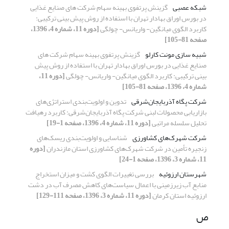
شبکه عصبی
گزینش پرتفوی بهینه سهام شرکت های صنایع غذایی
در بورس اوراق بهادار تهران با استفاده از روش پیش بینی ترکیبی:
کاربرد الگوی میانگین- واریانس- چولگی
[دوره 11، شماره 4، 1396،
صفحه 81-105]
شبیه سازی مونت کارلو
گزینش پرتفوی بهینه سهام شرکت های
صنایع غذایی در بورس اوراق بهادار تهران با استفاده از روش پیش
بینی ترکیبی: کاربرد الگوی میانگین- واریانس- چولگی
[دوره 11،
شماره 4، 1396، صفحه 81-105]
شرکت پگاه آذربایجان‌شرقی
تدوین و اولویت‌بندی استراتژی‌های
بازاریابی محصولات لبنی شرکت پگاه آذربایجان‌شرقی: کاربرد رهیافت
تحلیل سلسله مراتبی
[دوره 11، شماره 4، 1396، صفحه 1-19]
شرکت شهرک‌های کشاورزی
شناسایی و اولویت‌بندی ریسک‌های
زنجیره تأمین در شرکت شهرک‌های کشاورزی استان مازندران
[دوره
11، شماره 3، 1396، صفحه 1-24]
شهرستان ارزوئیه
بررسی تغییرات الگوی کشت و میزان استخراج
منابع آب زیرزمینی با اعمال سیاست‌های کاهش مصرف آب در دشت
ارزوئیه استان کرمان
[دوره 11، شماره 3، 1396، صفحه 111-129]
ص