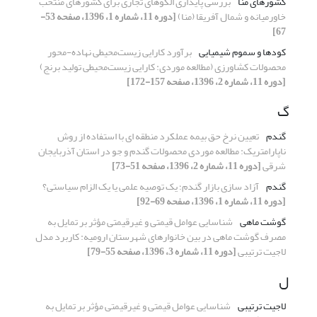
کشورهای منا
بررسی پایداری الگوهای تجاری برای کشورهای منتخب
خاورمیانه و شمال آفریقا (منا)
[دوره 11، شماره 1، 1396، صفحه 53-
67]
کودها و سموم شیمیایی
برآورد کارایی زیست‌محیطی نهاده-‌محور
محصولات کشاورزی (مطالعه موردی: کارایی زیست‌محیطی تولید برنج)
[دوره 11، شماره 2، 1396، صفحه 157-172]
گ
گندم
تعیین نرخ حق بیمه عملکرد منطقه‏ ای با استفاده از روش
ناپارامتریک: مطالعه موردی محصولات گندم و جو در استان آذربایجان
شرقی
[دوره 11، شماره 2، 1396، صفحه 51-73]
گندم
آزاد سازی بازار گندم؛ یک توصیه علمی یا یک الزام سیاستی؟
[دوره 11، شماره 1، 1396، صفحه 69-92]
گوشت ماهی
شناسایی عوامل قیمتی و غیرقیمتی مؤثر بر تمایل به
مصرف گوشت ماهی در بین خانوارهای شهرستان ارومیه: کاربرد مدل
لاجیت ترتیبی
[دوره 11، شماره 3، 1396، صفحه 55-79]
ل
لاجیت ترتیبی
شناسایی عوامل قیمتی و غیرقیمتی مؤثر بر تمایل به