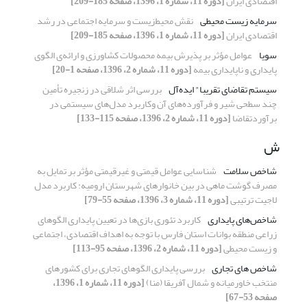
اقتصادی ایران
[دوره 11، شماره 1، 1396، صفحه 185-209]
سرمایه زیست محیطی
نقش محیط‌زیست و سرمایه اجتماعی در رشد
اقتصادی ایران
[دوره 11، شماره 1، 1396، صفحه 185-209]
سویا
عوامل مؤثر بر پذیرش بیمه محصولات کشاورزی و ارائه‌ی الگوی
پایداری و ناپایداری بیمه
[دوره 11، شماره 2، 1396، صفحه 1-20]
سیستم تقاضای تقریبا" ایده‌آل
بررسی اثر شلاقی در زنجیره تأمین
چند سطحی شیر و فرآورده‌های آن وکاربرد مدل‌های سیستمی در
برآوردتقاضا
[دوره 11، شماره 2، 1396، صفحه 115-133]
ش
شاخص سلامت
شناسایی عوامل قیمتی و غیرقیمتی مؤثر بر تمایل به
مصرف گوشت ماهی در بین خانوارهای شهرستان ارومیه: کاربرد مدل
لاجیت ترتیبی
[دوره 11، شماره 3، 1396، صفحه 55-79]
شاخص‌های پایداری
کاربرد تئوری بازی‌ها در تعیین پایداری الگوهای
زراعی منطقه بوانات استان فارس با توجه به اهداف اقتصادی، اجتماعی
و زیست محیطی
[دوره 11، شماره 2، 1396، صفحه 95-113]
شاخص های تجاری
بررسی پایداری الگوهای تجاری برای کشورهای
منتخب خاورمیانه و شمال آفریقا (منا)
[دوره 11، شماره 1، 1396،
صفحه 53-67]