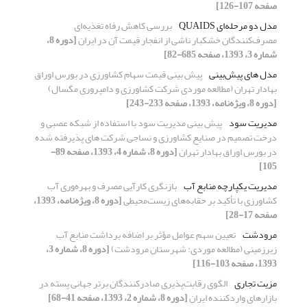
صفحه 107-126]
مدل دو مرحله‌ای QUAIDS
بررسی کاهش رفاه تغذیه‌ای
مصرف‌کنندگان خشکبار ناشی از انفجار قیمت آن در ایران
[دوره 8،
شماره 3، 1393، صفحه 685-82]
مدل های پیش‌بینی
پیش بینی قیمت سهام کشاورزی در بورس اوراق
بهادار تهران (مطالعه موردی شرکت کشاورزی و دامپروری مگسال)
[دوره 8، ویژه‌نامه، 1393، صفحه 233-243]
مدیریت سود
پیش بینی مدیریت سود با استفاده از شبکه عصبی و
درخت تصمیم در صنایع کشاورزی و نساجی شرکت های پذیرفته شده
در بورس اوراق بهادار تهران
[دوره 8، شماره 4، 1393، صفحه 89-
105]
مدیریت یکپارچه منابع آب
بازنگری کارآیی مصرف و بهره‌وری آب
کشاورزی با تأکید بر حقابه‌های زیست‌محیطی
[دوره 8، ویژه‌نامه، 1393،
صفحه 17-28]
مرودشت
تعیین سهم عوامل مؤثر بر اضافه برداشت منابع آب
زیرزمینی (مطالعه موردی: شهرستان مرودشت)
[دوره 8، شماره 3،
1393، صفحه 103-116]
مزیت تجاری
الگوی رقابت‌پذیری صادرکنندگان برتر جهانی پسته در
بازارهای واردکننده ایران
[دوره 8، شماره 2، 1393، صفحه 41-68]