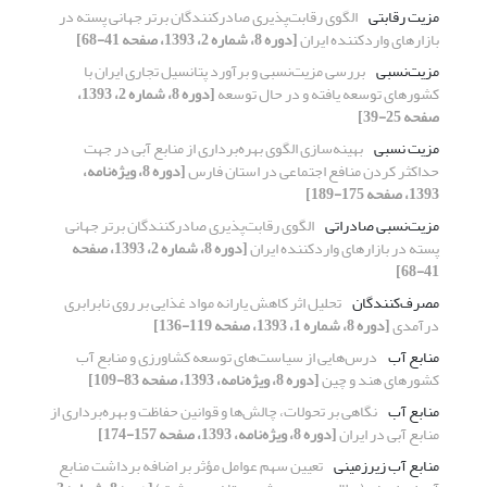
مزیت رقابتی
الگوی رقابت‌پذیری صادرکنندگان برتر جهانی پسته در
بازارهای واردکننده ایران
[دوره 8، شماره 2، 1393، صفحه 41-68]
مزیت‌نسبی
بررسی مزیت‌نسبی و برآورد پتانسیل تجاری ایران با
کشورهای توسعه یافته و در حال توسعه
[دوره 8، شماره 2، 1393،
صفحه 25-39]
مزیت نسبی
بهینه‌سازی الگوی بهره‌برداری از منابع آبی در جهت
حداکثر کردن منافع اجتماعی در استان فارس
[دوره 8، ویژه‌نامه،
1393، صفحه 175-189]
مزیت‌نسبی صادراتی
الگوی رقابت‌پذیری صادرکنندگان برتر جهانی
پسته در بازارهای واردکننده ایران
[دوره 8، شماره 2، 1393، صفحه
41-68]
مصرف‌کنندگان
تحلیل اثر کاهش یارانه مواد غذایی بر روی نابرابری
درآمدی
[دوره 8، شماره 1، 1393، صفحه 119-136]
منابع آب
درس‌هایی از سیاست‌های توسعه کشاورزی و منابع آب
کشورهای هند و چین
[دوره 8، ویژه‌نامه، 1393، صفحه 83-109]
منابع آب
نگاهی بر تحولات، چالش‌ها و قوانین حفاظت و بهره‌برداری از
منابع آبی در ایران
[دوره 8، ویژه‌نامه، 1393، صفحه 157-174]
منابع آب زیرزمینی
تعیین سهم عوامل مؤثر بر اضافه برداشت منابع