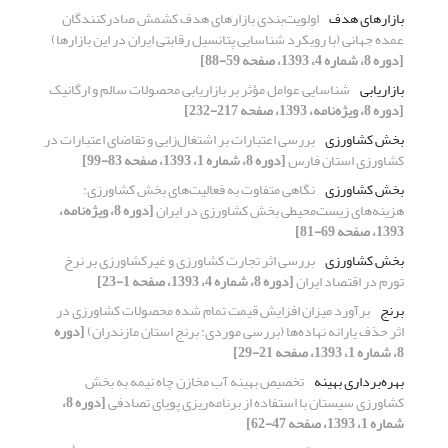
بازارهای هدف
اولویت‌بندی بازارهای هدف کشمش صادرکنندگان
عمده جهانی (با رویکرد شناسایی پتانسیل رقابتی ایران در این بازارها)
[دوره 8، شماره 4، 1393، صفحه 59-88]
بازاریابی
شناسایی عوامل مؤثر بر بازاریابی محصولات سالم و ارگانیک
[دوره 8، ویژه‌نامه، 1393، صفحه 217-232]
بخش کشاورزی
بررسی اعتبارات بر اشتغال‌زایی و تقاضای اعتبارات در
کشاورزی استان فارس
[دوره 8، شماره 1، 1393، صفحه 83-99]
بخش کشاورزی
نگاهی متفاوت به فعالیت‌های بخش کشاورزی:
هزینه‌های زیست‌محیطی بخش کشاورزی در ایران
[دوره 8، ویژه‌نامه،
1393، صفحه 69-81]
بخش کشاورزی
بررسی اثر تجارت کشاورزی و غیرکشاورزی بر نرخ
تورم در اقتصاد ایران
[دوره 8، شماره 4، 1393، صفحه 1-23]
برنج
برآورد میزان افزایش قیمت تمام شده محصولات کشاورزی در
اثر حذف یارانه نهاده‌ها (بررسی موردی: برنج استان مازندران)
[دوره
8، شماره 1، 1393، صفحه 21-29]
بهره‌برداری بهینه
تخصیص بهینه آب مخازن چاه نیمه به بخش
کشاورزی سیستان با استفاده از برنامه‌ریزی پویای تصادفی
[دوره 8،
شماره 1، 1393، صفحه 47-62]