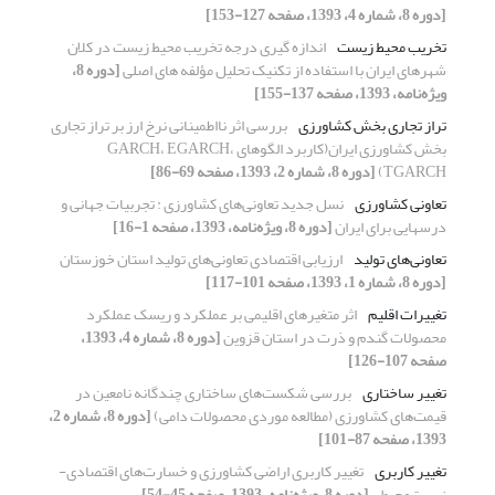
[دوره 8، شماره 4، 1393، صفحه 127-153]
تخریب محیط زیست
اندازه گیری درجه تخریب محیط زیست در کلان
شهرهای ایران با استفاده از تکنیک تحلیل مؤلفه های اصلی
[دوره 8،
ویژه‌نامه، 1393، صفحه 137-155]
تراز تجاری بخش کشاورزی
بررسی اثر نااطمینانی نرخ ارز بر تراز تجاری
بخش کشاورزی ایران(کاربرد الگوهای GARCH، EGARCH،
TGARCH)
[دوره 8، شماره 2، 1393، صفحه 69-86]
تعاونی‏ کشاورزی
نسل جدید تعاونی‌های کشاورزی : تجربیات جهانی و
درس‏هایی برای ایران
[دوره 8، ویژه‌نامه، 1393، صفحه 1-16]
تعاونی‌های تولید
ارزیابی اقتصادی تعاونی‌های تولید استان خوزستان
[دوره 8، شماره 1، 1393، صفحه 101-117]
تغییرات اقلیم
اثر متغیرهای اقلیمی بر عملکرد و ریسک عملکرد
محصولات گندم و ذرت در استان قزوین
[دوره 8، شماره 4، 1393،
صفحه 107-126]
تغییر ساختاری
بررسی شکست‌های ساختاری چندگانه نامعین در
قیمت‌های کشاورزی (مطالعه موردی محصولات دامی)
[دوره 8، شماره 2،
1393، صفحه 87-101]
تغییر کاربری
تغییر کاربری اراضی کشاورزی و خسارت‌های اقتصادی-
زیست‌محیطی
[دوره 8، ویژه‌نامه، 1393، صفحه 45-54]