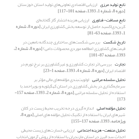
تابع تولید مرزی
ارزیابی اقتصادی تعاونی‌های تولید استان خوزستان
[دوره 8، شماره 1، 1393، صفحه 101-117]
تابع مسافت- فناوری
ارزیابی هزینه انتشار گاز گلخانه‌ای
کربن‌دی‌اکسید حاصل از توسعه بخش کشاورزی ایران
[دوره 8، شماره
1، 1393، صفحه 63-81]
تاریخ شکست
بررسی شکست‌های ساختاری چندگانه نامعین در
قیمت‌های کشاورزی (مطالعه موردی محصولات دامی)
[دوره 8، شماره 2،
1393، صفحه 87-101]
تجارت
بررسی اثر تجارت کشاورزی و غیرکشاورزی بر نرخ تورم در
اقتصاد ایران
[دوره 8، شماره 4، 1393، صفحه 1-23]
تحلیل سلسله مراتبی
اولویت‌بندی مؤلفه‌های مالی مؤثر بر
سرمایه‌گذاری در بخش کشاورزی در استان کهگیلویه و بویراحمد با
استفاده از تحلیل سلسله مراتبی
[دوره 8، شماره 2، 1393، صفحه 157-
173]
تحلیل مؤلفه اصلی
اندازه گیری درجه تخریب محیط زیست در کلان
شهرهای ایران با استفاده از تکنیک تحلیل مؤلفه های اصلی
[دوره 8،
ویژه‌نامه، 1393، صفحه 137-155]
تحلیل منفعت- هزینه اجتماعی
ارزیابی خسارت‌های زیست محیطی
احداث سد البرز در استان مازندران با استفاده از روش آزمون انتخاب