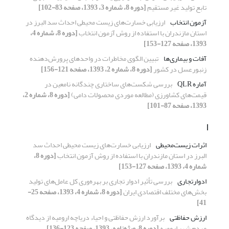
تابع تولید غیر مستقیم
[دوره 8، شماره 3، 1393، صفحه 83-102]
آزمون انتخاب
ارزیابی خسارت‌های زیست محیطی احداث سد البرز در
استان مازندران با استفاده از روش آزمون انتخاب
[دوره 8، شماره 4،
1393، صفحه 127-153]
آفات و بیماری‌ها
تبیین الگوی مخاطرات در واحدهای پرورش‌دهنده
زنبورعسل در کشور
[دوره 8، شماره 2، 1393، صفحه 121-156]
آماره QLR
بررسی شکست‌های ساختاری چندگانه نامعین در
قیمت‌های کشاورزی (مطالعه موردی محصولات دامی)
[دوره 8، شماره 2،
1393، صفحه 87-101]
ا
اثرات زیست‌محیطی
ارزیابی خسارت‌های زیست محیطی احداث سد
البرز در استان مازندران با استفاده از روش آزمون انتخاب
[دوره 8،
شماره 4، 1393، صفحه 127-153]
ادوارتجاری
بررسی تأثیر ادوار تجاری بر بهره‌وری کل عامل‌های تولید
بخش‌های مختلف اقتصادی ایران
[دوره 8، شماره 4، 1393، صفحه 25-
41]
ارزش حفاظتی
برآورد ارزش حفاظتی و احیاء دریاچه ارومیه از دیدگاه
مردم شهر ارومیه
[دوره 8، ویژه‌نامه، 1393، صفحه 123-136]