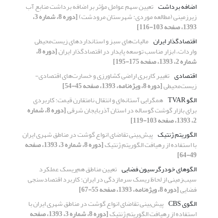
اضافه برداشت
تعیین سهم عوامل مؤثر بر اضافه برداشت منابع آب
زیرزمینی (مطالعه موردی: شهرستان مرودشت)
[دوره 8، شماره 3،
1393، صفحه 103-116]
اقتصادگذار ایران
مالیات‌های سبز و استانداردهای زیست‌محیطی
واردات، ابزار مناسب توسعه پایدار در اقتصادگذار ایران
[دوره 8،
شماره 2، 1393، صفحه 175-195]
اقتصادی
تغییر کاربری اراضی کشاورزی و خسارت‌های اقتصادی-
زیست‌محیطی
[دوره 8، ویژه‌نامه، 1393، صفحه 45-54]
الگو TVAR
همگرایی آستانه‌ای و انتقال نامتقارن قیمت: کاربردی
برای بازار گوشت گوساله در استان آذربایجان شرقی
[دوره 8، شماره
2، 1393، صفحه 103-119]
الگوریتم ژنتیک
پیش‌بینی تقاضای انواع گوشت در مناطق شهری ایران
با استفاده از رهیافت الگوریتم ژنتیک
[دوره 8، شماره 3، 1393، صفحه
49-64]
الگوهای خودرگرسیون فضایی
تعیین مناطق هم‌ریسک عملکرد
سیب‌زمینی از لحاظ ریسک سرمازدگی در ایران: کاربرد اقتصادسنجی
فضایی
[دوره 8، ویژه‌نامه، 1393، صفحه 55-67]
الگوی CBS
پیش‌بینی تقاضای انواع گوشت در مناطق شهری ایران با
استفاده از رهیافت الگوریتم ژنتیک
[دوره 8، شماره 3، 1393، صفحه