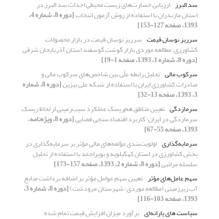
سد البرز
ارزیابی خسارت‌های زیست محیطی احداث سد البرز در
استان مازندران با استفاده از روش آزمون انتخاب
[دوره 8، شماره 4،
1393، صفحه 127-153]
سرریز نوسان قیمت
سرریز نوسان قیمت در بازار محصولات
کشاورزی: مطالعه موردی بازار گوشت گوسفند استان آذربایجان شرقی
[دوره 8، شماره 1، 1393، صفحه 1-19]
سرکوب مالی
تحلیل رابطه علّی بین شاخص‌های سرکوب مالی و
صادرات کشاورزی ایران با استفاده از شبکه علی بیزین
[دوره 8، شماره
3، 1393، صفحه 13-32]
سرمازدگی
تعیین مناطق هم‌ریسک عملکرد سیب‌زمینی از لحاظ ریسک
سرمازدگی در ایران: کاربرد اقتصادسنجی فضایی
[دوره 8، ویژه‌نامه،
1393، صفحه 55-67]
سرمایه‌گذاری
اولویت‌بندی مؤلفه‌های مالی مؤثر بر سرمایه‌گذاری در
بخش کشاورزی در استان کهگیلویه و بویراحمد با استفاده از تحلیل
سلسله مراتبی
[دوره 8، شماره 2، 1393، صفحه 157-173]
سهم عامل‌های مؤثر
تعیین سهم عوامل مؤثر بر اضافه برداشت منابع
آب زیرزمینی (مطالعه موردی: شهرستان مرودشت)
[دوره 8، شماره 3،
1393، صفحه 103-116]
سیاست های یارانه‌ای
برآورد میزان افزایش قیمت تمام شده