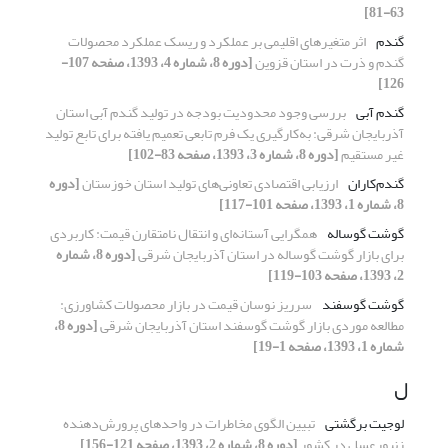
63-81]
گندم
اثر متغیرهای اقلیمی بر عملکرد و ریسک عملکرد محصولات
گندم و ذرت در استان قزوین
[دوره 8، شماره 4، 1393، صفحه 107-
126]
گندم آبی
بررسی وجود محدودیت بودجه در تولید گندم آبی استان
آذربایجان شرقی: به‌کارگیری یک فرم تابعی تعمیم یافته برای تابع تولید
غیر مستقیم
[دوره 8، شماره 3، 1393، صفحه 83-102]
گندم‌کاران
ارزیابی اقتصادی تعاونی‌های تولید استان خوزستان
[دوره
8، شماره 1، 1393، صفحه 101-117]
گوشت گوساله
همگرایی آستانه‌ای و انتقال نامتقارن قیمت: کاربردی
برای بازار گوشت گوساله در استان آذربایجان شرقی
[دوره 8، شماره
2، 1393، صفحه 103-119]
گوشت گوسفند
سرریز نوسان قیمت در بازار محصولات کشاورزی:
مطالعه موردی بازار گوشت گوسفند استان آذربایجان شرقی
[دوره 8،
شماره 1، 1393، صفحه 1-19]
ل
لوجیت برگشتی
تبیین الگوی مخاطرات در واحدهای پرورش‌دهنده
زنبورعسل در کشور
[دوره 8، شماره 2، 1393، صفحه 121-156]