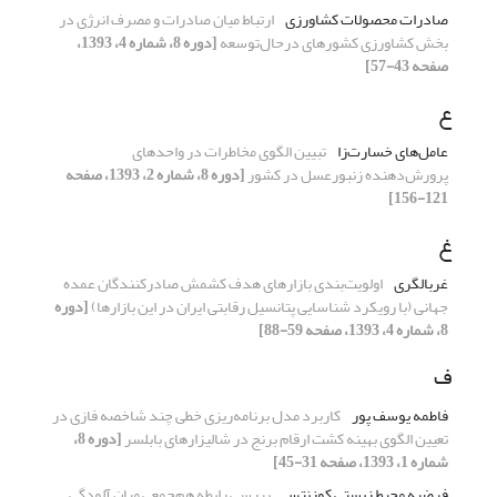
صادرات محصولات کشاورزی
ارتباط میان صادرات و مصرف انرژی در
بخش کشاورزی کشورهای درحال‌توسعه
[دوره 8، شماره 4، 1393،
صفحه 43-57]
ع
عامل‌های خسارت‌زا
تبیین الگوی مخاطرات در واحدهای
پرورش‌دهنده زنبورعسل در کشور
[دوره 8، شماره 2، 1393، صفحه
121-156]
غ
غربالگری
اولویت‌بندی بازارهای هدف کشمش صادرکنندگان عمده
جهانی (با رویکرد شناسایی پتانسیل رقابتی ایران در این بازارها)
[دوره
8، شماره 4، 1393، صفحه 59-88]
ف
فاطمه یوسف پور
کاربرد مدل برنامه‌ریزی خطی چند شاخصه فازی در
تعیین الگوی بهینه کشت ارقام برنج در شالیزارهای بابلسر
[دوره 8،
شماره 1، 1393، صفحه 31-45]
فرضیه محیط زیستی کوزنتس
بررسی رابطه هم‌جمعی میان آلودگی