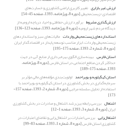
ارزش غیر بازاری
تغییر کاربری اراضی کشاورزی و خسارت‌های
اقتصادی-زیست‌محیطی
[دوره 8، ویژه‌نامه، 1393، صفحه 45-54]
ارزش‌گذاری مشروط
برآورد ارزش حفاظتی و احیاء دریاچه ارومیه از
دیدگاه مردم شهر ارومیه
[دوره 8، ویژه‌نامه، 1393، صفحه 123-136]
استانداردهای زیست‌محیطی واردات
مالیات‌های سبز و استانداردهای
زیست‌محیطی واردات، ابزار مناسب توسعه پایدار در اقتصادگذار ایران
[دوره 8، شماره 2، 1393، صفحه 175-195]
استان فارس
بهینه‌سازی الگوی بهره‌برداری از منابع آبی در جهت
حداکثر کردن منافع اجتماعی در استان فارس
[دوره 8، ویژه‌نامه،
1393، صفحه 175-189]
استان کهگیلویه و بویراحمد
اولویت‌بندی مؤلفه‌های مالی مؤثر بر
سرمایه‌گذاری در بخش کشاورزی در استان کهگیلویه و بویراحمد با
استفاده از تحلیل سلسله مراتبی
[دوره 8، شماره 2، 1393، صفحه 157-
173]
اشتغال
بررسی رابطه بین رشد،اشتغال و صادرات در بخش کشاورزی
ایران
[دوره 8، شماره 3، 1393، صفحه 1-12]
اشتغال‌زایی
بررسی اعتبارات بر اشتغال‌زایی و تقاضای اعتبارات در
کشاورزی استان فارس
[دوره 8، شماره 1، 1393، صفحه 83-99]