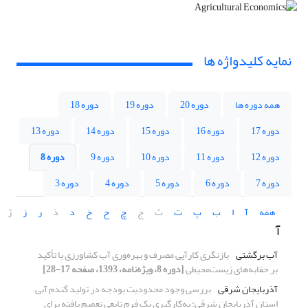
نمایه کلیدواژه ها
همه دوره ها
دوره 20
دوره 19
دوره 18
دوره 17
دوره 16
دوره 15
دوره 14
دوره 13
دوره 12
دوره 11
دوره 10
دوره 9
دوره 8
دوره 7
دوره 6
دوره 5
دوره 4
دوره 3
همه
آ
ا
ب
پ
ت
ث
ج
چ
ح
خ
د
ذ
ر
ز
ژ
آ
آب برگشتی
بازنگری کارآیی مصرف و بهره‌وری آب کشاورزی با تأکید
بر حقابه‌های زیست‌محیطی
[دوره 8، ویژه‌نامه، 1393، صفحه 17-28]
آذربایجان شرقی
بررسی وجود محدودیت بودجه در تولید گندم آبی
استان آذربایجان شرقی: به‌کارگیری یک فرم تابعی تعمیم یافته برای