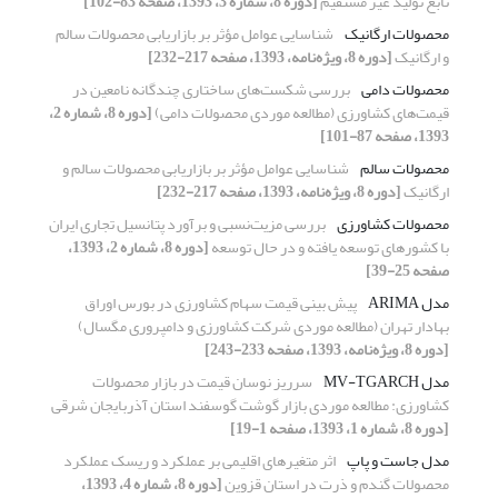
تابع تولید غیر مستقیم
[دوره 8، شماره 3، 1393، صفحه 83-102]
محصولات ارگانیک
شناسایی عوامل مؤثر بر بازاریابی محصولات سالم
و ارگانیک
[دوره 8، ویژه‌نامه، 1393، صفحه 217-232]
محصولات دامی
بررسی شکست‌های ساختاری چندگانه نامعین در
قیمت‌های کشاورزی (مطالعه موردی محصولات دامی)
[دوره 8، شماره 2،
1393، صفحه 87-101]
محصولات سالم
شناسایی عوامل مؤثر بر بازاریابی محصولات سالم و
ارگانیک
[دوره 8، ویژه‌نامه، 1393، صفحه 217-232]
محصولات کشاورزی
بررسی مزیت‌نسبی و برآورد پتانسیل تجاری ایران
با کشورهای توسعه یافته و در حال توسعه
[دوره 8، شماره 2، 1393،
صفحه 25-39]
مدل ARIMA
پیش بینی قیمت سهام کشاورزی در بورس اوراق
بهادار تهران (مطالعه موردی شرکت کشاورزی و دامپروری مگسال)
[دوره 8، ویژه‌نامه، 1393، صفحه 233-243]
مدل MV-TGARCH
سرریز نوسان قیمت در بازار محصولات
کشاورزی: مطالعه موردی بازار گوشت گوسفند استان آذربایجان شرقی
[دوره 8، شماره 1، 1393، صفحه 1-19]
مدل جاست و پاپ
اثر متغیرهای اقلیمی بر عملکرد و ریسک عملکرد
محصولات گندم و ذرت در استان قزوین
[دوره 8، شماره 4، 1393،