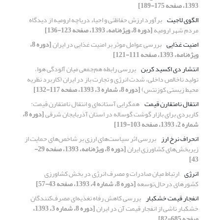
1393، صفحه 175-189]
الگوی لاجیت
برآورد ارزش حفاظتی و احیاء دریاچه ارومیه از دیدگاه
مردم شهر ارومیه
[دوره 8، ویژه‌نامه، 1393، صفحه 123-136]
امنیت غذایی
بررسی عوامل موثر بر امنیت غذایی در ایران
[دوره 8،
ویژه‌نامه، 1393، صفحه 111-121]
انتشار دی اکسید کربن
بررسی رابطه هم‌جمعی میان آلودگی هوا،
تولید ناخالص داخلی، شدت انرژی و تجارت باز در ایران (کاربرد نظریه
محیط زیستی کوزنتس)
[دوره 8، شماره 3، 1393، صفحه 117-132]
انتقال نامتقارن قیمت
همگرایی آستانه‌ای و انتقال نامتقارن قیمت:
کاربردی برای بازار گوشت گوساله در استان آذربایجان شرقی
[دوره 8،
شماره 2، 1393، صفحه 103-119]
انحراف نرخ ارز
بررسی اثر سیاست‌های ارزی بر شاخص‌های حمایت از
زیربخش‌های کشاورزی ایران
[دوره 8، ویژه‌نامه، 1393، صفحه 29-
43]
انرژی
ارتباط میان صادرات و مصرف انرژی در بخش کشاورزی
کشورهای درحال‌توسعه
[دوره 8، شماره 4، 1393، صفحه 43-57]
انفجار قیمت خشکبار
بررسی کاهش رفاه تغذیه‌ای مصرف‌کنندگان
خشکبار ناشی از انفجار قیمت آن در ایران
[دوره 8، شماره 3، 1393،
صفحه 685-82]