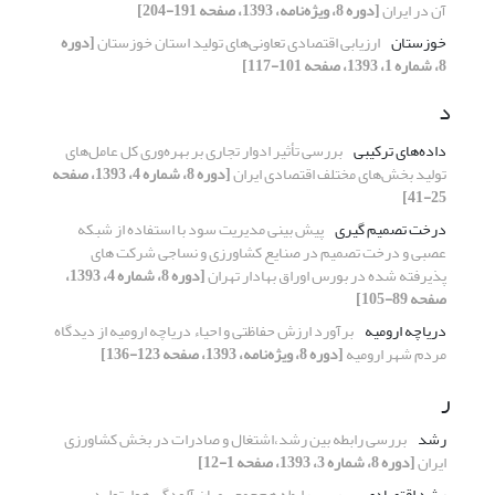
آن در ایران
[دوره 8، ویژه‌نامه، 1393، صفحه 191-204]
خوزستان
ارزیابی اقتصادی تعاونی‌های تولید استان خوزستان
[دوره
8، شماره 1، 1393، صفحه 101-117]
د
داده‌های ترکیبی
بررسی تأثیر ادوار تجاری بر بهره‌وری کل عامل‌های
تولید بخش‌های مختلف اقتصادی ایران
[دوره 8، شماره 4، 1393، صفحه
25-41]
درخت تصمیم گیری
پیش بینی مدیریت سود با استفاده از شبکه
عصبی و درخت تصمیم در صنایع کشاورزی و نساجی شرکت های
پذیرفته شده در بورس اوراق بهادار تهران
[دوره 8، شماره 4، 1393،
صفحه 89-105]
دریاچه ارومیه
برآورد ارزش حفاظتی و احیاء دریاچه ارومیه از دیدگاه
مردم شهر ارومیه
[دوره 8، ویژه‌نامه، 1393، صفحه 123-136]
ر
رشد
بررسی رابطه بین رشد،اشتغال و صادرات در بخش کشاورزی
ایران
[دوره 8، شماره 3، 1393، صفحه 1-12]
رشد اقتصادی
بررسی رابطه هم‌جمعی میان آلودگی هوا، تولید