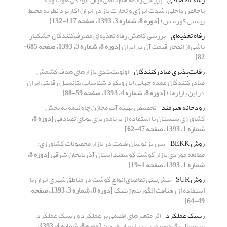
ناخالص داخلی، شدت انرژی و تجارت باز در ایران (کاربرد نظریه محیط
زیستی کوزنتس)
[دوره 8، شماره 3، 1393، صفحه 117-132]
رفاه تغذیه‌ای
بررسی کاهش رفاه تغذیه‌ای مصرف‌کنندگان خشکبار
ناشی از انفجار قیمت آن در ایران
[دوره 8، شماره 3، 1393، صفحه 685-
82]
رقابت‌پذیری صادرکنندگان
اولویت‌بندی بازارهای هدف کشمش
صادرکنندگان عمده جهانی (با رویکرد شناسایی پتانسیل رقابتی ایران
در این بازارها)
[دوره 8، شماره 4، 1393، صفحه 59-88]
رودخانه هیرمند
تخصیص بهینه آب مخازن چاه نیمه به بخش
کشاورزی سیستان با استفاده از برنامه‌ریزی پویای تصادفی
[دوره 8،
شماره 1، 1393، صفحه 47-62]
روش BEKK
سرریز نوسان قیمت در بازار محصولات کشاورزی:
مطالعه موردی بازار گوشت گوسفند استان آذربایجان شرقی
[دوره 8،
شماره 1، 1393، صفحه 1-19]
روش SUR
پیش‌بینی تقاضای انواع گوشت در مناطق شهری ایران با
استفاده از رهیافت الگوریتم ژنتیک
[دوره 8، شماره 3، 1393، صفحه
49-64]
ریسک عملکرد
اثر متغیرهای اقلیمی بر عملکرد و ریسک عملکرد
محصولات گندم و ذرت در استان قزوین
[دوره 8، شماره 4، 1393،