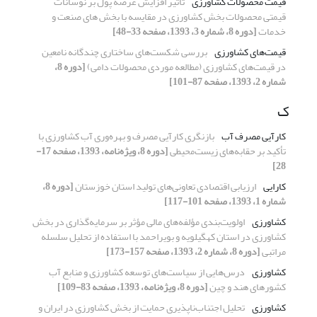
قیمت محصولات کشاورزی
تاثیر افزایش عرضه پول بر نوسانات
قیمتی محصولات بخش کشاورزی در مقایسه با بخش های صنعت و
خدمات
[دوره 8، شماره 3، 1393، صفحه 33-48]
قیمت‌های کشاورزی
بررسی شکست‌های ساختاری چندگانه نامعین
در قیمت‌های کشاورزی (مطالعه موردی محصولات دامی)
[دوره 8،
شماره 2، 1393، صفحه 87-101]
ک
کارآیی مصرف آب
بازنگری کارآیی مصرف و بهره‌وری آب کشاورزی با
تأکید بر حقابه‌های زیست‌محیطی
[دوره 8، ویژه‌نامه، 1393، صفحه 17-
28]
کارایی
ارزیابی اقتصادی تعاونی‌های تولید استان خوزستان
[دوره 8،
شماره 1، 1393، صفحه 101-117]
کشاورزی
اولویت‌بندی مؤلفه‌های مالی مؤثر بر سرمایه‌گذاری در بخش
کشاورزی در استان کهگیلویه و بویراحمد با استفاده از تحلیل سلسله
مراتبی
[دوره 8، شماره 2، 1393، صفحه 157-173]
کشاورزی
درس‌هایی از سیاست‌های توسعه کشاورزی و منابع آب
کشورهای هند و چین
[دوره 8، ویژه‌نامه، 1393، صفحه 83-109]
کشاورزی
تحلیل اجتناب‌ناپذیری حمایت از بخش کشاورزی در ایران و