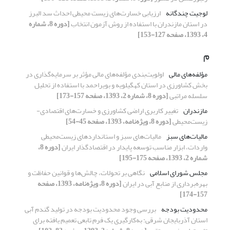
لوجیت چندگانه
ارزیابی خسارت‌های زیست محیطی احداث سد البرز
در استان مازندران با استفاده از روش آزمون انتخاب
[دوره 8، شماره
4، 1393، صفحه 127-153]
م
مؤلفه‌های مالی
اولویت‌بندی مؤلفه‌های مالی مؤثر بر سرمایه‌گذاری در
بخش کشاورزی در استان کهگیلویه و بویراحمد با استفاده از تحلیل
سلسله مراتبی
[دوره 8، شماره 2، 1393، صفحه 157-173]
مازندران
تغییر کاربری اراضی کشاورزی و خسارت‌های اقتصادی-
زیست‌محیطی
[دوره 8، ویژه‌نامه، 1393، صفحه 45-54]
مالیات‌های سبز
مالیات‌های سبز و استانداردهای زیست‌محیطی
واردات، ابزار مناسب توسعه پایدار در اقتصادگذار ایران
[دوره 8،
شماره 2، 1393، صفحه 175-195]
مجلس شورای اسلامی
نگاهی بر تحولات، چالش‌ها و قوانین حفاظت و
بهره‌برداری از منابع آبی در ایران
[دوره 8، ویژه‌نامه، 1393، صفحه
157-174]
محدودیت بودجه
بررسی وجود محدودیت بودجه در تولید گندم آبی
استان آذربایجان شرقی: به‌کارگیری یک فرم تابعی تعمیم یافته برای