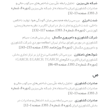
شبکه علی بیزین
تحلیل رابطه علّی بین شاخص‌های سرکوب مالی و
صادرات کشاورزی ایران با استفاده از شبکه علی بیزین
[دوره 8، شماره
3، 1393، صفحه 13-32]
شدت انرژی
بررسی رابطه هم‌جمعی میان آلودگی هوا، تولید ناخالص
داخلی، شدت انرژی و تجارت باز در ایران (کاربرد نظریه محیط زیستی
کوزنتس)
[دوره 8، شماره 3، 1393، صفحه 117-132]
شرکت کشاورزی و دامپروری مگسال
پیش بینی قیمت سهام
کشاورزی در بورس اوراق بهادار تهران (مطالعه موردی شرکت کشاورزی
و دامپروری مگسال)
[دوره 8، ویژه‌نامه، 1393، صفحه 233-243]
شوک‌های نامتقارن
بررسی اثر نااطمینانی نرخ ارز بر تراز تجاری بخش
کشاورزی ایران(کاربرد الگوهای GARCH، EGARCH، TGARCH)
[دوره 8، شماره 2، 1393، صفحه 69-86]
ص
صادرات کشاورزی
تحلیل رابطه علّی بین شاخص‌های سرکوب مالی و
صادرات کشاورزی ایران با استفاده از شبکه علی بیزین
[دوره 8، شماره
3، 1393، صفحه 13-32]
صادرات کشاورزی
بررسی رابطه بین رشد،اشتغال و صادرات در
بخش کشاورزی ایران
[دوره 8، شماره 3، 1393، صفحه 1-12]