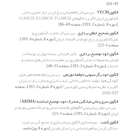
49-64]
الگوی VECM
بررسی اثر نااطمینانی نرخ ارز بر تراز تجاری بخش
کشاورزی ایران(کاربرد الگوهای GARCH، EGARCH، TGARCH)
[دوره 8، شماره 2، 1393، صفحه 69-86]
الگوی تصحیح خطای برداری
بررسی اثر تجارت کشاورزی و
غیرکشاورزی بر نرخ تورم در اقتصاد ایران
[دوره 8، شماره 4، 1393،
صفحه 1-23]
الگوی خود توضیح برداری
تاثیر افزایش عرضه پول بر نوسانات
قیمتی محصولات بخش کشاورزی در مقایسه با بخش های صنعت و
خدمات
[دوره 8، شماره 3، 1393، صفحه 33-48]
الگوی خود رگرسیونی با وقفه توزیعی
بررسی رابطه هم‌جمعی میان
آلودگی هوا، تولید ناخالص داخلی، شدت انرژی و تجارت باز در ایران
(کاربرد نظریه محیط زیستی کوزنتس)
[دوره 8، شماره 3، 1393، صفحه
117-132]
الگوی سری زمانی میانگین متحرک خود توضیح انباشته (ARIMA)
بررسی توان پیش‌بینی الگوهای اقتصادسنجی و شبکه عصبی‌ تورم در
ایران
[دوره 8، شماره 2، 1393، صفحه 1-23]
الگوی کشت
بهینه‌سازی الگوی بهره‌برداری از منابع آبی در جهت
حداکثر کردن منافع اجتماعی در استان فارس
[دوره 8، ویژه‌نامه،