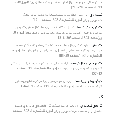
جهان (مبانی، درس‌هایی از تجارب دنیا، رویکردها)
[دوره 8، ویژه‌نامه،
1393، صفحه 205-216]
کشاورزی
بررسی رابطه بین رشد،اشتغال و صادرات در بخش
کشاورزی ایران
[دوره 8، شماره 3، 1393، صفحه 1-12]
کشش قیمتی تقاضا
تحلیل اجتناب‌ناپذیری حمایت از بخش کشاورزی
در ایران و جهان (مبانی، درس‌هایی از تجارب دنیا، رویکردها)
[دوره 8،
ویژه‌نامه، 1393، صفحه 205-216]
کشمش
اولویت‌بندی بازارهای هدف کشمش صادرکنندگان عمده
جهانی (با رویکرد شناسایی پتانسیل رقابتی ایران در این بازارها)
[دوره
8، شماره 4، 1393، صفحه 59-88]
کشورهای درحال‌توسعه
ارتباط میان صادرات و مصرف انرژی در بخش
کشاورزی کشورهای درحال‌توسعه
[دوره 8، شماره 4، 1393، صفحه
43-57]
کهگیلویه و بویراحمد
بررسی عوامل مؤثر بر فقر در مناطق روستایی
کهگیلویه و بویراحمد
[دوره 8، شماره 1، 1393، صفحه 139-156]
گ
گازهای گلخانه‌ای
ارزیابی هزینه انتشار گاز گلخانه‌ای کربن‌دی‌اکسید
حاصل از توسعه بخش کشاورزی ایران
[دوره 8، شماره 1، 1393، صفحه